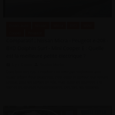
Essais auto
Nissan
Micra
BYD
MINI
Cooper
Peugeot
Comparatif : Nissan Micra - Peugeot e-208 -
BYD Dolphin Surf - Mini Cooper E : Quelle
est la meilleure petite électrique ?
il y a 4 mois
Nicolas Morlet
Dans bien des cas, « citadine » ne rime pas seulement avec
usage urbain. Pour beaucoup, c'est aussi et surtout leur voiture
unique, pour les sorties en ville, mais aussi les journées à la
mer et les courses hebdomadaires. Dès lors, les modèles...