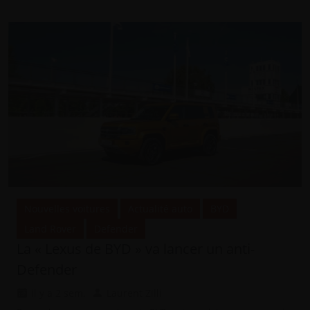
Nouvelles voitures
Actualité auto
BYD
Land Rover
Defender
La « Lexus de BYD » va lancer un anti-
Defender
il y a 2 sem.
Laurent Zilli