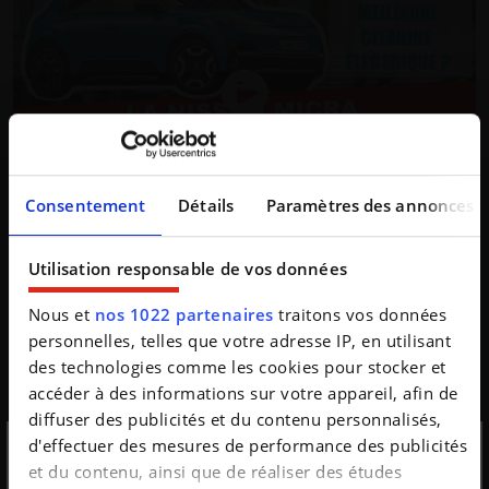
Consentement
Détails
Paramètres des annonces
Vidéos
Nissan
200 SX
Micra
Peugeot
Utilisation responsable de vos données
BYD
MINI
Cooper
Nous et
nos 1022 partenaires
traitons vos données
COMPARATIF : Quelle est la CITADINE
personnelles, telles que votre adresse IP, en utilisant
ELECTRIQUE la plus polyvalente du marché
des technologies comme les cookies pour stocker et
?
accéder à des informations sur votre appareil, afin de
diffuser des publicités et du contenu personnalisés,
il y a 4 mois
Nicolas Morlet
d'effectuer des mesures de performance des publicités
L'offre de citadines électriques est désormais pléthorique sur
et du contenu, ainsi que de réaliser des études
le marché. Mais ces petites voitures à batteries conservent-