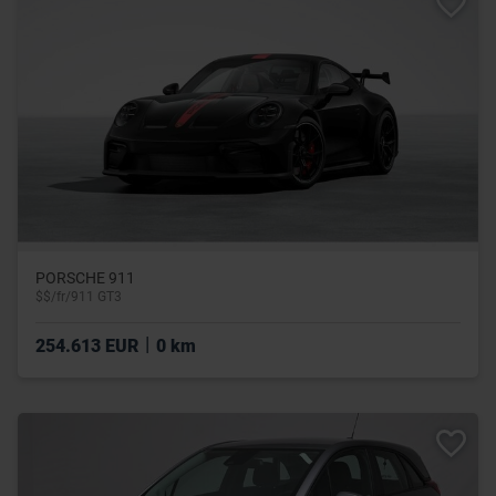
PORSCHE 911
$$/fr/911 GT3
|
254.613 EUR
0 km