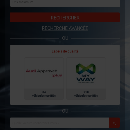
RECHERCHER
RECHERCHE AVANCÉE
OU
Labels de qualité
84
718
véhicules certifiés
véhicules certifiés
OU