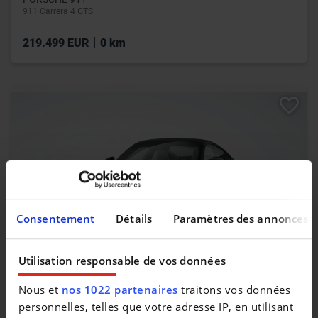
911 Carrera 4 GTS
|
219.499 EUR
0 km
Consentement
Détails
Paramètres des annonces
Utilisation responsable de vos données
PORSCHE 911
Nous et
nos 1022 partenaires
traitons vos données
911 Carrera
personnelles, telles que votre adresse IP, en utilisant