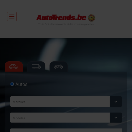
Toute l'actualité automobile et des occasions garanties
Autos