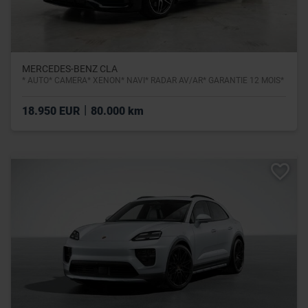
MERCEDES-BENZ CLA
* AUTO* CAMERA* XENON* NAVI* RADAR AV/AR* GARANTIE 12 MOIS*
|
18.950 EUR
80.000 km