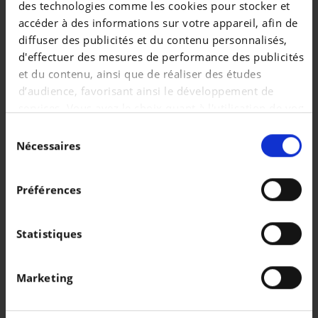
des technologies comme les cookies pour stocker et
|
176.999 EUR
0 km
accéder à des informations sur votre appareil, afin de
diffuser des publicités et du contenu personnalisés,
d'effectuer des mesures de performance des publicités
et du contenu, ainsi que de réaliser des études
d’audience, favorisant ainsi le développement de
services. Vous avez le choix quant à l'utilisation de vos
données et à leurs finalités. Vous pouvez modifier ou
Sélection
retirer votre consentement à tout moment en
Nécessaires
du
consultant la Déclaration relative aux cookies ou en
consentement
cliquant sur l'icône de confidentialité.
Préférences
Si vous le permettez, nous aimerions également :
Collecter des informations sur votre localisation
Statistiques
PORSCHE MACAN
géographique qui peuvent être précises à plusieurs
Macan 4S
mètres près
Marketing
Identifier votre appareil en l'analysant
|
121.360 EUR
0 km
activement pour en relever les caractéristiques
spécifiques (empreintes digitales).