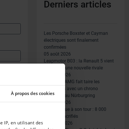
Derniers articles
Les Porsche Boxster et Cayman
électriques sont finalement
confirmées
05 août 2026
Leapmotor B03 : la Renault 5 vient
de gagner une nouvelle rivale
05 août 2026
Mercedes-AMG fait taire les
sceptiques avec un chrono
À propos des cookies
électrique au Nürburgring
05 août 2026
BMW craque à son tour : 8 000
emplois sacrifiés
 IP, en utilisant des
30 juillet 2026