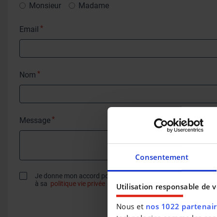
Monsieur
Madame
*
Email
*
Nom
*
Message
Consentement
Je donne mon accord pour qu'Autotrends utilise mes donné
à sa
politique vie privée
Utilisation responsable de 
Nous et
nos 1022 partenai