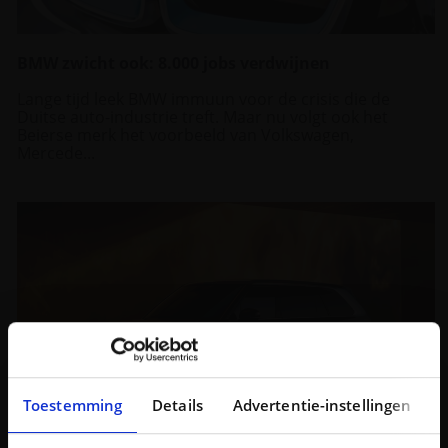
BMW zwicht ook: 8.000 jobs verdwijnen
Lange tijd leek BMW immuun voor de crisis die de
Duitse auto-industrie treft. Maar nu volgt ook het
Beierse merk het voorbeeld van Volkswagen,
Mercede...
Toestemming
Details
Advertentie-instellingen