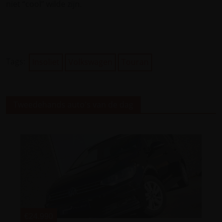
niet “cool” wilde zijn.
Tags:
Insoliet
Volkswagen
Touran
Tweedehands auto's van de dag
€24.990