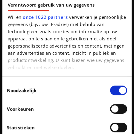
Verantwoord gebruik van uw gegevens
Hij vertrekt op roadtrip... en zijn SUV weigert te
tanken
Wij en
onze 1022 partners
verwerken je persoonlijke
Auto's worden steeds slimmer. Soms zelfs iets té slim.
gegevens (bijv. uw IP-adres) met behulp van
Toen de eigenaar van een Zeekr 9X China verliet
technologieën zoals cookies om informatie op uw
richting Europa, ontdekte hij hoe een beveiligi...
apparaat op te slaan en te gebruiken met als doel
gepersonaliseerde advertenties en content, metingen
aan advertenties en content, inzicht in publiek en
productontwikkeling. U kunt kiezen wie uw gegevens
Aanmelden
gebruikt en met welke doelen.
nieuwsbrief
Als u het toestaat, willen we ook graag:
Toestemmingsselectie
Informatie verzamelen over uw geografische
Noodzakelijk
locatie, die tot een paar meter nauwkeurig kan zijn
Vergeet je niet in te schrijven op de
Uw apparaat identificeren door het actief te
nieuwsbrief
Voorkeuren
scannen op specifieke eigenschappen
(fingerprinting)
Ik schrijf me in
Neen, bedankt.
Hamilton en Leclerc achter het stuur van de Ferrari
Lees meer over hoe uw persoonlijke gegevens worden
Statistieken
Luce