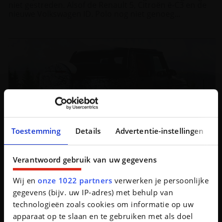
niet gestreden. Alsof de Renault 5, Citroën ë-C3 en de
nieuwe Volkswagen ID. Polo nog niet genoeg...
Toestemming
Details
Advertentie-instellingen
Verantwoord gebruik van uw gegevens
Mercedes G-Klasse Cabriolet: de koning van de luxe
gaat open
Wij en
onze 1022 partners
verwerken je persoonlijke
gegevens (bijv. uw IP-adres) met behulp van
Mercedes blijft de spanning opvoeren rond de
technologieën zoals cookies om informatie op uw
terugkeer van de G-Klasse Cabriolet. Dit keer toont de
legendarische terreinwagen zich zonder kap en geef...
apparaat op te slaan en te gebruiken met als doel