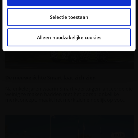
bieden en om ons websiteverkeer te analyseren. Ook
delen we informatie over uw gebruik van onze site met
onze partners voor social media, adverteren en
Selectie toestaan
analyse. Deze partners kunnen deze gegevens
combineren met andere informatie die u aan ze heeft
Alleen noodzakelijke cookies
verstrekt of die ze hebben verzameld op basis van uw
gebruik van hun services.
De nieuwe échte Smart laat zich zien
Na enkele jaren waarin Smart voertuigen lanceerde die
weinig te maken hadden met het oorspronkelijke
merkconcept, maakt het merk zich eindelijk op voo...