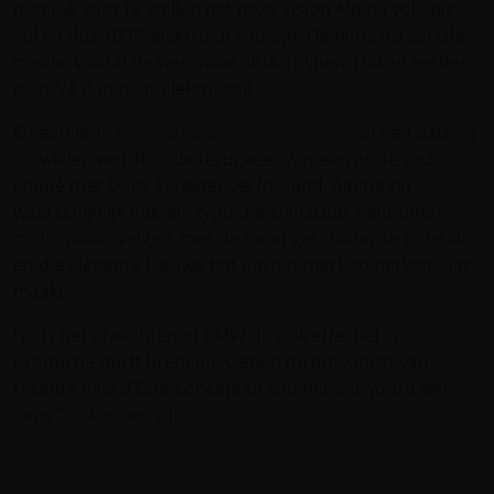
moeilijk voor te stellen dat deze Vision Alpina volledig
stil en dus 100% elektrisch zou zijn. De hints op sociale
media, vooral de vier ovale uitlaatpijpen, ruiken eerder
naar V8 dan naar elektriciteit.
En eerlijk: in
een tijd waarin alles een SUV
of een batterij
op wielen wordt, is de terugkeer van een grote 2+2
coupé met Duits karakter verfrissend. Alpina zal
waarschijnlijk ook zijn typische signatuur behouden:
multispaaks velgen, met de hand geschilderde zijdetails
en die elegante blauwe tint die het merk zo herkenbaar
maakt.
Nu is het afwachten of BMW dit ook effectief in
productie durft brengen. Gezien de ontvangst van
recente Villa d’Este-concepten zou het antwoord wel
eens “ja” kunnen zijn.