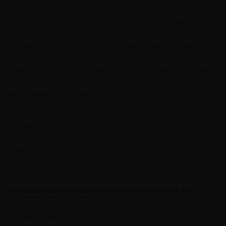
Sinds BMW officieel de touwtjes bij Alpina heeft
overgenomen
, hing er één vraag in de lucht: blijft het
merk zijn ziel behouden of wordt het gewoon een luxe-
uitvoering binnen het gamma? Het antwoord lijkt te
komen in de vorm van een enorme GT-coupé, de Vision
BMW Alpina. Een lage silhouette, een eindeloos lange
motorkap, twee deuren en proporties die eerder aan
een 8 Reeks doen denken dan aan een SUV.
In de Villa d’Este speelt BMW graag de extravagante
ontwerper, maar de laatste jaren zijn sommige
concepten effectief in productie gegaan. De Skytop en
Speedtop hebben bewezen dat “concept” in München
soms gewoon “maak uw portefeuille klaar” betekent.
Een V8 onder de motorkap? Iedereen hoopt het
Hoewel BMW het mysterie zorgvuldig bewaart, is het