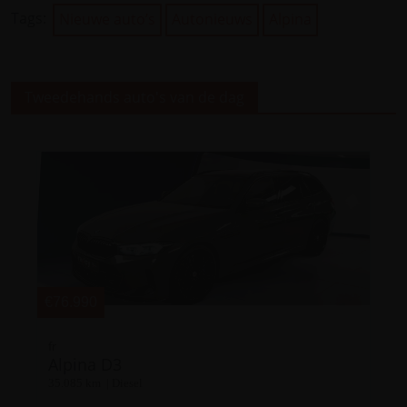
Tags:
Nieuwe auto’s
Autonieuws
Alpina
Tweedehands auto's van de dag
€76.990
fr
Alpina D3
35.085 km | Diesel