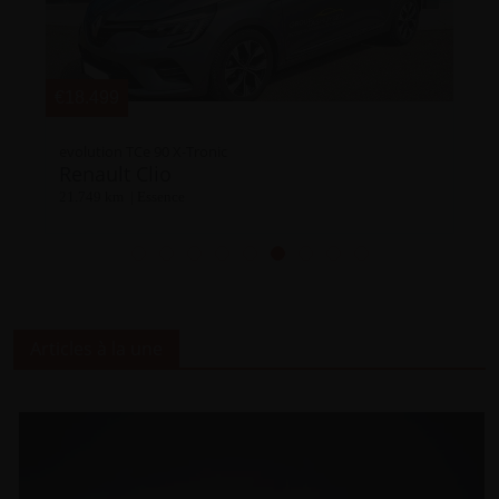
€17.100
authentic SCe 65
Renault Clio
13.508 km | Essence
Articles à la une