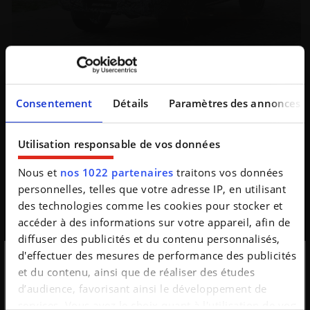
Mercedes Classe G Cabriolet : le roi du luxe enlève le
haut
Consentement
Détails
Paramètres des annonces
Mercedes continue de faire monter la température
autour du retour du Classe G Cabriolet. Cette fois, le
mythique tout-terrain se dévoile sans sa capot...
Utilisation responsable de vos données
Nous et
nos 1022 partenaires
traitons vos données
personnelles, telles que votre adresse IP, en utilisant
des technologies comme les cookies pour stocker et
accéder à des informations sur votre appareil, afin de
diffuser des publicités et du contenu personnalisés,
d'effectuer des mesures de performance des publicités
et du contenu, ainsi que de réaliser des études
Inscription à la
d’audience, favorisant ainsi le développement de
services. Vous avez le choix quant à l'utilisation de vos