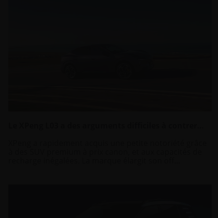
Le XPeng L03 a des arguments difficiles à contrer…
XPeng a rapidement acquis une petite notoriété grâce
à des SUV premium à prix canon, et aux capacités de
recharge inégalées. La marque élargit son off...