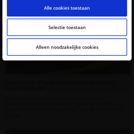
personaliseren, om functies voor social media te
Alle cookies toestaan
bieden en om ons websiteverkeer te analyseren. Ook
delen we informatie over uw gebruik van onze site met
onze partners voor social media, adverteren en
Selectie toestaan
analyse. Deze partners kunnen deze gegevens
combineren met andere informatie die u aan ze heeft
Alleen noodzakelijke cookies
verstrekt of die ze hebben verzameld op basis van uw
gebruik van hun services.
Lamborghini Urus Performante wordt sterker,
maar niet sneller
Lamborghini introduceert een nieuwe Urus
Performante met een plug-inhybride aandrijflijn. Het
gecombineerde vermogen stijgt naar 801 pk en 1.000
Nm, w...