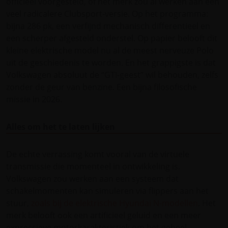
officieel voorgesteld, of het merk zou al werken aan een
veel radicalere Clubsport-versie. Op het programma:
bijna 286 pk, een verfijnd mechanisch differentieel en
een scherper afgesteld onderstel. Op papier belooft dit
kleine elektrische model nu al de meest nerveuze Polo
uit de geschiedenis te worden. En het grappigste is dat
Volkswagen absoluut de “GTI-geest” wil behouden, zelfs
zonder de geur van benzine. Een bijna filosofische
missie in 2026.
Alles om het te laten lijken
De echte verrassing komt vooral van de virtuele
transmissie die momenteel in ontwikkeling is.
Volkswagen zou werken aan een systeem dat
schakelmomenten kan simuleren via flippers aan het
stuur,
zoals bij de elektrische Hyundai N-modellen
. Het
merk belooft ook een artificieel geluid en een meer
expressieve motorkarakteristiek om het geheel