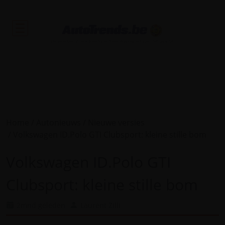
De nieuwtjes uit de autosector en tweedehandsvoertuigen met garantie.
Home
Autonieuws
Nieuwe versies
Volkswagen ID.Polo GTI Clubsport: kleine stille bom
Volkswagen ID.Polo GTI
Clubsport: kleine stille bom
2mnd geleden
Laurent Zilli