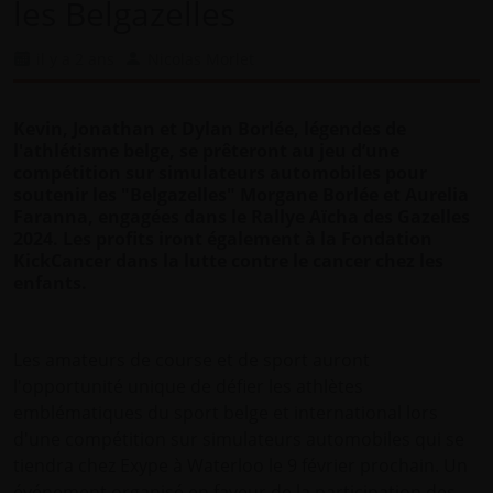
les Belgazelles
il y a 2 ans
Nicolas Morlet
Kevin, Jonathan et Dylan Borlée, légendes de
l'athlétisme belge, se prêteront au jeu d’une
compétition sur simulateurs automobiles pour
soutenir les "Belgazelles" Morgane Borlée et Aurelia
Faranna, engagées dans le Rallye Aïcha des Gazelles
2024. Les profits iront également à la Fondation
KickCancer dans la lutte contre le cancer chez les
enfants.
Les amateurs de course et de sport auront
l'opportunité unique de défier les athlètes
emblématiques du sport belge et international lors
d'une compétition sur simulateurs automobiles qui se
tiendra chez Exype à Waterloo le 9 février prochain. Un
événement organisé en faveur de la participation des