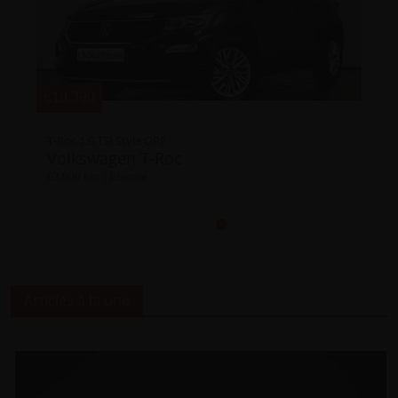
€21.990
Polo 1.0 TSI R-Line Business OPF
Volkswagen Polo
22.252 km | Essence
Articles à la une