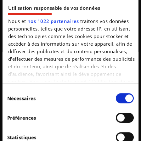
Utilisation responsable de vos données
Nous et
nos 1022 partenaires
traitons vos données
personnelles, telles que votre adresse IP, en utilisant
Cette BYD pourrait bien donner des sueurs froides à
Tesla
des technologies comme les cookies pour stocker et
accéder à des informations sur votre appareil, afin de
Elle ne devrait probablement jamais être vendue en
diffuser des publicités et du contenu personnalisés,
Europe. Pourtant, la nouvelle BYD Qin Max mérite
largement qu'on s'y intéresse, tant elle illustre ...
d'effectuer des mesures de performance des publicités
et du contenu, ainsi que de réaliser des études
Inscription à la
d’audience, favorisant ainsi le développement de
services. Vous avez le choix quant à l'utilisation de vos
newsletter
données et à leurs finalités. Vous pouvez modifier ou
Sélection
retirer votre consentement à tout moment en
Nécessaires
du
consultant la Déclaration relative aux cookies ou en
consentement
N'oubliez pas de vous inscrire à la
cliquant sur l'icône de confidentialité.
newsletter
Préférences
Si vous le permettez, nous aimerions également :
Je m’inscris
Non merci
Collecter des informations sur votre localisation
Statistiques