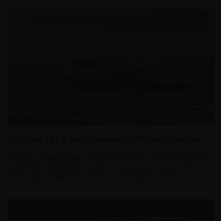
Le XPeng L03 a des arguments difficiles à contrer…
XPeng a rapidement acquis une petite notoriété grâce
à des SUV premium à prix canon, et aux capacités de
recharge inégalées. La marque élargit son off...