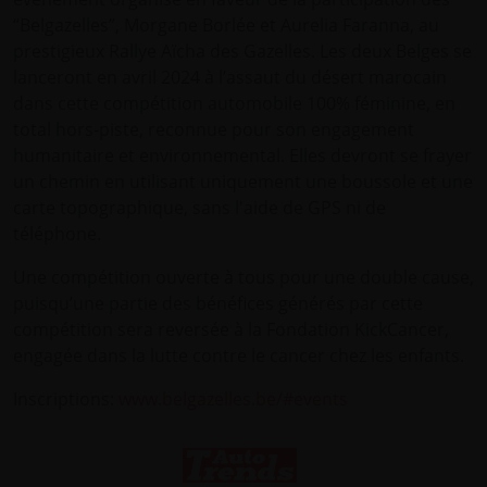
“Belgazelles”, Morgane Borlée et Aurelia Faranna, au
prestigieux Rallye Aïcha des Gazelles. Les deux Belges se
lanceront en avril 2024 à l’assaut du désert marocain
dans cette compétition automobile 100% féminine, en
total hors-piste, reconnue pour son engagement
humanitaire et environnemental. Elles devront se frayer
un chemin en utilisant uniquement une boussole et une
carte topographique, sans l'aide de GPS ni de
téléphone.
Une compétition ouverte à tous pour une double cause,
puisqu’une partie des bénéfices générés par cette
compétition sera reversée à la Fondation KickCancer,
engagée dans la lutte contre le cancer chez les enfants.
Inscriptions:
www.belgazelles.be/#events