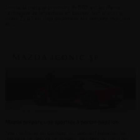
utilisation de leurs services.
Denza, la marque premium de BYD, est en pleine
campagne de lancement en Europe. Son shooting
brake Z9 GT est déjà disponible sur certains marchés,
et ...
Mazda prépare une sportive à portes-papillon
Nos confrères de Carbuzz, qui adorent éplucher les
dossiers de dépôts de brevets, viennent de dénicher