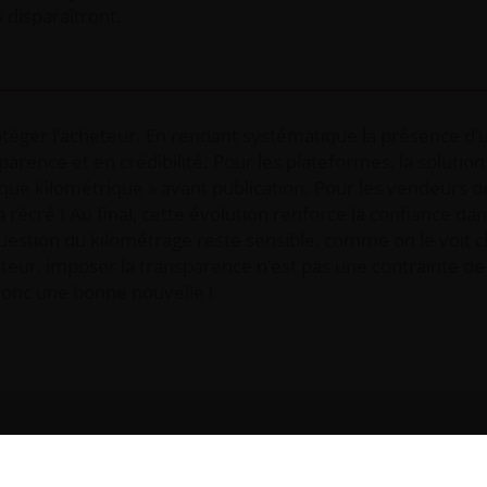
 disparaîtront.
protéger l’acheteur. En rendant systématique la présence d’u
arence et en crédibilité. Pour les plateformes, la solution 
ique kilométrique » avant publication. Pour les vendeurs d
la récré ! Au final, cette évolution renforce la confiance dan
question du kilométrage reste sensible, comme on le voit
teur, imposer la transparence n’est pas une contrainte de
donc une bonne nouvelle !