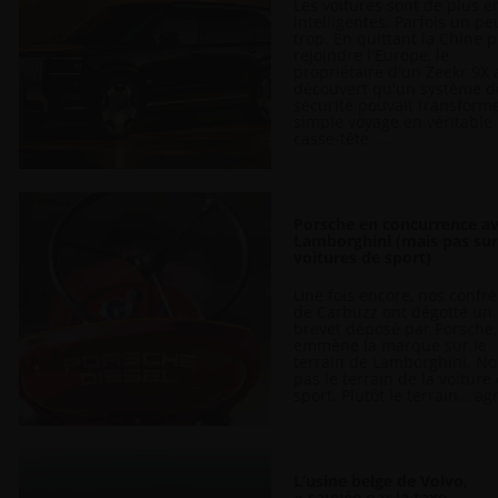
Les voitures sont de plus e
intelligentes. Parfois un pe
trop. En quittant la Chine 
rejoindre l'Europe, le
propriétaire d'un Zeekr 9X 
découvert qu'un système d
sécurité pouvait transform
simple voyage en véritable
casse-tête. ...
Porsche en concurrence a
Lamborghini (mais pas sur
voitures de sport)
Une fois encore, nos confr
de Carbuzz ont dégotté un
brevet déposé par Porsche,
emmène la marque sur le
terrain de Lamborghini. No
pas le terrain de la voiture
sport. Plutôt le terrain… agr
L’usine belge de Volvo,
« sauvée par la taxe