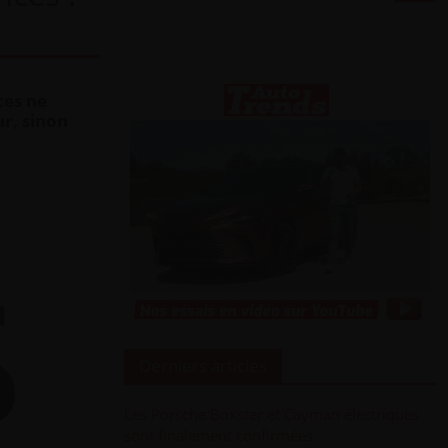
ces ne
ur, sinon
Derniers articles
Les Porsche Boxster et Cayman électriques
sont finalement confirmées