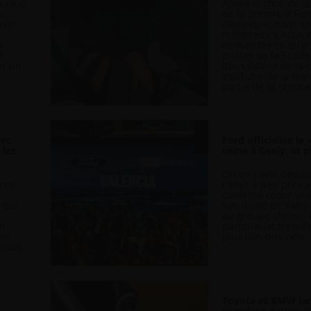
n plus
Après le choc de l
u
de la première Fer
pour
électrique, nous 
nombreux à nous ê
a
demandés ce qu’en
e
pilotes de la Scude
er un
deux vidéos de la 
YouTube de la mar
partie de la réponse
vec
Ford officialise le
 les
usine à Geely, et 
On en parle depuis
ères
c’était à peu près 
confirmé céder une
 qui
son usine de Valen
au groupe chinois 
n,
partenariat ira m
 de
plus loin que cela.
icole.
Toyota et BMW lan
grandeur nature su