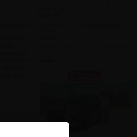
Cette BYD pourrait bien donner des sueurs
froides à Tesla
27 juillet 2026
Cette McLaren F1 GTR pourrait affoler les
enchères
n lien vers
27 juillet 2026
la plus
Hamilton et Leclerc au volant de la Ferrari
éjà en ordre,
Luce
s les petites
24 juillet 2026
 chaque année
 plus, mais