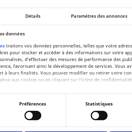
Détails
Paramètres des annonces
vos données
res
traitons vos données personnelles, telles que votre adresse
es pour stocker et accéder à des informations sur votre appa
nscription à la newslett
sonnalisés, d'effectuer des mesures de performance des publi
ience, favorisant ainsi le développement de services. Vous av
 et à leurs finalités. Vous pouvez modifier ou retirer votre 
ubliez pas de vous inscrire à la newsletter
e-C4
ative aux cookies ou en cliquant sur l'icône de confidentialité
€112.995
ique
 m’inscris
Non mer
aimerions également :
Taycan
tions sur votre localisation géographique qui peuvent être pr
Porsche
Préférences
Statistiques
15.500 km | Electrique
reil en l'analysant activement pour en relever les caractérist
raitement de vos données personnelles et définir vos préféren