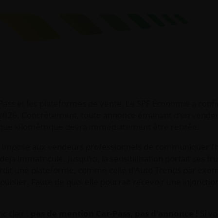
-Pass et les plateformes de vente, Le SPF Économie a conf
in 2026. Concrètement, toute annonce émanant d’un vende
rique kilométrique devra immédiatement être retirée.
004 impose aux vendeurs professionnels de communiquer l’
jà immatriculé. Jusqu’ici, la sensibilisation portait ses fru
nterdit une plateforme, comme celle d’Auto Trends par exe
blier. Faute de quoi elle pourrait recevoir une injonctio
c clair :
pas de mention Car-Pass, pas d’annonce !
Si vo