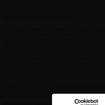
concernés, agissez donc au plus vite, sinon vos annonces
Bonne nouvelle pour les acheteurs
Si le ton peut sembler strict, l’objectif est toujours de 
l’historique kilométrique, les annonces gagnent en transp
simple consistera à rendre obligatoire le champ « histor
cela ne change rien. Mais pour les autres, c’est la fin de 
annonces en ligne. Dans un marché de l’occasion où la 
quand Car-Pass publie son best-off de la fraude au comp
une garantie supplémentaire. Pour les acheteurs, c’est 
Mots-clés:
Insolite