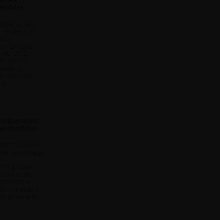
elables
rogène, les
 veulent à
que
as l’unique
e au CO2.
est pas le
ouver à
un système
pli...
débarrasser
ses modèles
maines, nous
 de sauvetage
er
r le groupe
illeton de
ujourd'hui
informations
ant allemand.