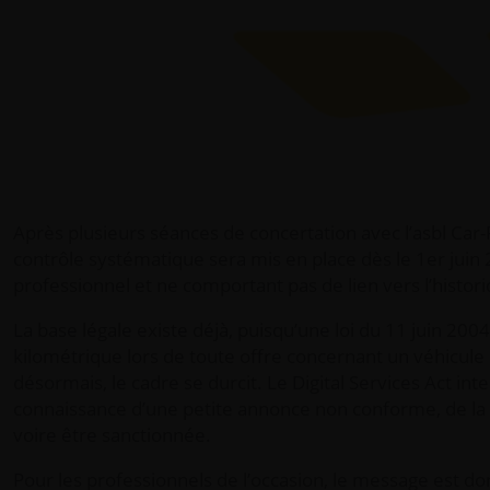
Après plusieurs séances de concertation avec l’asbl Car
contrôle systématique sera mis en place dès le 1er ju
professionnel et ne comportant pas de lien vers l’histo
La base légale existe déjà, puisqu’une loi du 11 juin 2
kilométrique lors de toute offre concernant un véhicule dé
désormais, le cadre se durcit. Le Digital Services Act i
connaissance d’une petite annonce non conforme, de la pu
voire être sanctionnée.
Pour les professionnels de l’occasion, le message est don