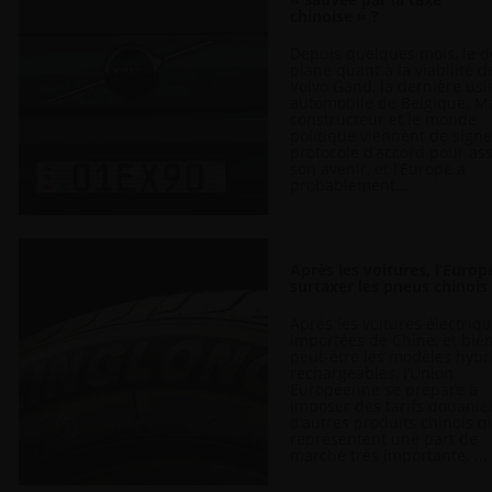
chinoise » ?
Depuis quelques mois, le 
plane quant à la viabilité d
Volvo Gand, la dernière usi
automobile de Belgique. Ma
constructeur et le monde
politique viennent de sign
protocole d’accord pour as
son avenir, et l’Europe a
probablement...
Après les voitures, l’Europ
surtaxer les pneus chinois
Après les voitures électriq
importées de Chine, et bie
peut-être les modèles hybr
rechargeables, l’Union
Européenne se prépare à
imposer des tarifs douanie
d’autres produits chinois q
représentent une part de
marché très importante. ...