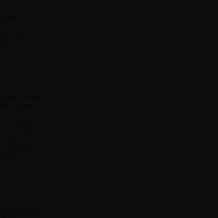
a découverte
rari
sommes
tre
 pensent les
ria. Dans
chaîne
que, on a une
. ...
 « prêt » d’une
plus encore
 des mois, et
acquis : Ford a
 partie de
ce (Espagne)
Geely. Mais le
ême un peu
cent un test
r les