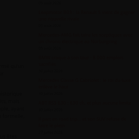
05 août 2026
Leapmotor B03 : la Renault 5 vient de gagner
une nouvelle rivale
05 août 2026
Mercedes-AMG fait taire les sceptiques avec
un chrono électrique au Nürburgring
05 août 2026
BMW craque à son tour : 8 000 emplois
sacrifiés
irmé qu’un
30 juillet 2026
ur
Mercedes Classe G Cabriolet : le roi du luxe
enlève le haut
historique
30 juillet 2026
its, mais
ABT RS3 630 : 630 ch, et plus aucune limite
mple, ayant
30 juillet 2026
n formelle,
Il part en road trip... et son SUV refuse de
faire le plein
27 juillet 2026
us êtes