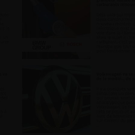
carburants renouv
doute
Déjà unis sur l’hyd
e
deux constructeurs
ne
nouveau montrer 
is le
l’électrique n’est p
voie dans la chass
er un
Mais le sujet ici n’
surer
carburant, c’est pr
l’Europe que tout 
peut fonctionner. Ex
e va
Volkswagen va se 
de la moitié… de 
ues
Il y a quelques se
ntôt
évoquions un plan
ides
qui pouvait sembl
apocalyptique pou
Volkswagen. Le feu
rs à
l'été se poursuit a
ui
avec de nouvelles 
sur l'avenir du gé
...