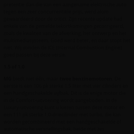
pretentie dan die van een aangename elektrische auto
tegen een zeer concurrentiële prijs, werd alom
gewaardeerd door de critici. Zijn recente update had
enkele van de gemelde tekortkomingen gecorrigeerd,
zoals de kwaliteit van de afwerking, het ontwerp en het
multimediasysteem. Goed werd beter, en daar stopt het
niet. Wij vonden de ICE (Internal Combustion Engine)
goed passen bij deze versie.
1.5 of 1.0
MG
biedt niet één, maar
twee benzinemotoren
. De
eerste is een 106 pk sterke 1,5 liter met vier cilinders en
een handgeschakelde vijfbak. Dit is de enige motor die
in de Comfort-uitvoering wordt aangeboden. In de
Luxury-uitvoering kunt u kiezen tussen deze motor en
een 111 pk sterke 1.0-driecilinder met turbo, die kan
worden gecombineerd met een handgeschakelde of
automatische versnellingsbak, beide met zes