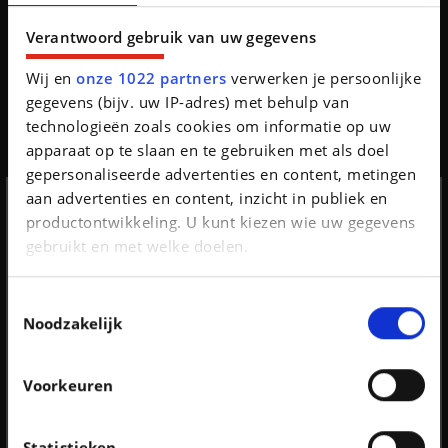
Style*GPS*Caméra*Capteurs Av/Ar*Clim auto
Verantwoord gebruik van uw gegevens
Seat Ateca
75.604 km | Benzine
Wij en
onze 1022 partners
verwerken je persoonlijke
gegevens (bijv. uw IP-adres) met behulp van
technologieën zoals cookies om informatie op uw
apparaat op te slaan en te gebruiken met als doel
gepersonaliseerde advertenties en content, metingen
Het laatste autonieuws
aan advertenties en content, inzicht in publiek en
productontwikkeling. U kunt kiezen wie uw gegevens
Aanmelden
gebruikt en met welke doelen.
nieuwsbrief
Als u het toestaat, willen we ook graag:
Toestemmingsselectie
Informatie verzamelen over uw geografische
Noodzakelijk
locatie, die tot een paar meter nauwkeurig kan zijn
Vergeet je niet in te schrijven op de
Uw apparaat identificeren door het actief te
nieuwsbrief
Voorkeuren
scannen op specifieke eigenschappen
(fingerprinting)
Ik schrijf me in
Neen, bedankt.
Lees meer over hoe uw persoonlijke gegevens worden
Statistieken