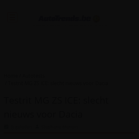
De nieuwtjes uit de autosector en tweedehandsvoertuigen met garantie.
Home
Autotests
Testrit MG ZS ICE: slecht nieuws voor Dacia
Testrit MG ZS ICE: slecht
nieuws voor Dacia
3j geleden
Stephane Monsin