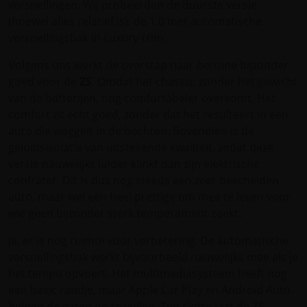
versnellingen. Wij probeerden de duurste versie
(hoewel alles relatief is): de 1.0 met automatische
versnellingsbak in Luxury-trim.
Volgens ons werkt de overstap naar benzine bijzonder
goed voor de
ZS
. Omdat het chassis, zonder het gewicht
van de batterijen, nog comfortabeler overkomt. Het
comfort zit echt goed, zonder dat het resulteert in een
auto die waggelt in de bochten. Bovendien is de
geluidsisolatie van uitstekende kwaliteit, zodat deze
versie nauwelijks luider klinkt dan zijn elektrische
confrater. Dit is dus nog steeds een zeer bescheiden
auto, maar wel een heel prettige om mee te leven voor
wie geen bijzonder sterk temperament zoekt.
Ja, er is nog ruimte voor verbetering. De automatische
versnellingsbak werkt bijvoorbeeld nauwelijks mee als je
het tempo opvoert. Het multimediasysteem heeft nog
een basic randje, maar Apple Car Play en Android Auto
helpen de gaten op te vullen. Ten slotte laat de ZS