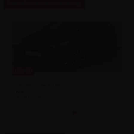
Tweedehands auto's van de dag
€22.400
€
1.4 T-GDi GT-Line DCT ISG
S
Kia
43.336 km | Benzine
7