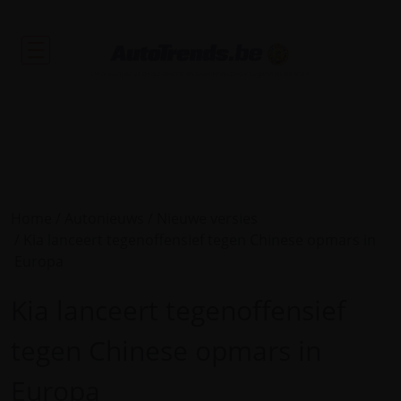
De nieuwtjes uit de autosector en tweedehandsvoertuigen met garantie.
Home
Autonieuws
Nieuwe versies
Kia lanceert tegenoffensief tegen Chinese opmars in
Europa
Kia lanceert tegenoffensief
tegen Chinese opmars in
Europa