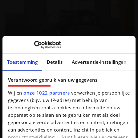
Toestemming
Details
Advertentie-instellingen
Een Fiat Topolino... Abarth???
Verantwoord gebruik van uw gegevens
Net als de Citroën Ami kent zijn Italiaanse neefje veel
succes. Fiat surft daarom op die golf met speciale
reeksen die iets duurder zijn, maar ook nog...
Wij en
onze 1022 partners
verwerken je persoonlijke
gegevens (bijv. uw IP-adres) met behulp van
technologieën zoals cookies om informatie op uw
apparaat op te slaan en te gebruiken met als doel
gepersonaliseerde advertenties en content, metingen
aan advertenties en content, inzicht in publiek en
productontwikkeling. U kunt kiezen wie uw gegevens