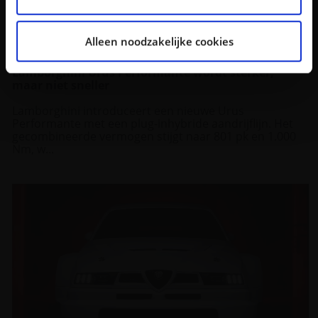
analyse. Deze partners kunnen deze gegevens
combineren met andere informatie die u aan ze heeft
Alleen noodzakelijke cookies
verstrekt of die ze hebben verzameld op basis van uw
gebruik van hun services.
Lamborghini Urus Performante wordt sterker,
maar niet sneller
Lamborghini introduceert een nieuwe Urus
Performante met een plug-inhybride aandrijflijn. Het
gecombineerde vermogen stijgt naar 801 pk en 1.000
Nm, w...