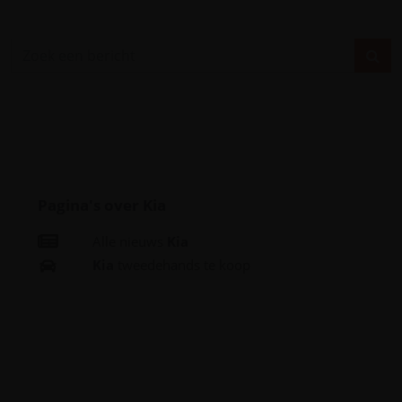
Pagina's over Kia
Alle nieuws
Kia
Kia
tweedehands te koop