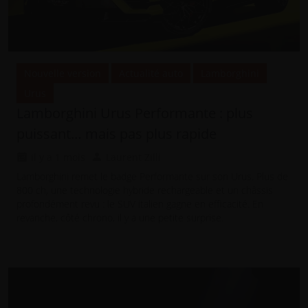
Nouvelle version
Actualité auto
Lamborghini
Urus
Lamborghini Urus Performante : plus
puissant… mais pas plus rapide
il y a 1 mois
Laurent Zilli
Lamborghini remet le badge Performante sur son Urus. Plus de
800 ch, une technologie hybride rechargeable et un châssis
profondément revu : le SUV italien gagne en efficacité. En
revanche, côté chrono, il y a une petite surprise.