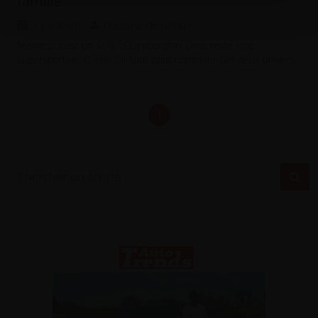
famille
l’utilisation de notre site avec nos partenaires de
médias sociaux, de publicité et d’analyse, qui peuvent
il y a 3 ans
Frédéric De Backer
combiner celles-ci avec d’autres informations que vous
Même si c’est un SUV, la Lamborghini Urus reste une
leur avez fournies ou qu’ils ont collectées lors de votre
supersportive. Et elle fait tout pour combiner ces deux univers.
utilisation de leurs services.
1