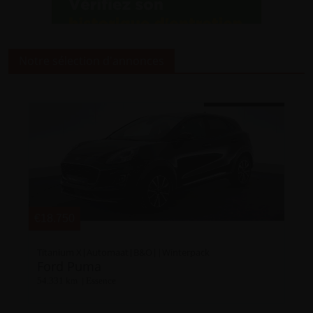
Notre sélection d'annonces
€19.450
i
BMW
68.408 km | Essence