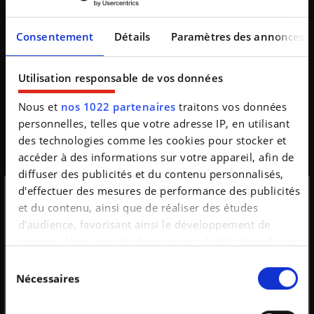
marque italienne. Une légère hybridation qui lui confère 800
chevaux. Le constructeur en a aussi profité pour lui apporter un
nouveau look.
Consentement
Détails
Paramètres des annonces
Utilisation responsable de vos données
Nous et
nos 1022 partenaires
traitons vos données
personnelles, telles que votre adresse IP, en utilisant
des technologies comme les cookies pour stocker et
accéder à des informations sur votre appareil, afin de
diffuser des publicités et du contenu personnalisés,
d'effectuer des mesures de performance des publicités
Insolite
Lamborghini
Urus
et du contenu, ainsi que de réaliser des études
Inscription à la
La police de la route italienne roule en
d’audience, favorisant ainsi le développement de
Lamborghini Urus Performante !
services. Vous avez le choix quant à l'utilisation de vos
newsletter
données et à leurs finalités. Vous pouvez modifier ou
Sélection
il y a 2 ans
Nicolas Morlet
retirer votre consentement à tout moment en
Nécessaires
du
Si chez nous la police de la route est fidèle à Volvo depuis de
consultant la Déclaration relative aux cookies ou en
consentement
nombreuses années, leurs collègues italiens viennent quant à
N'oubliez pas de vous inscrire à la
cliquant sur l'icône de confidentialité.
eux de se voir livrer leur nouveau joujou : une Lamborghini Urus