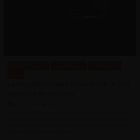
Nouvelle version
Actualité auto
Lamborghini
Urus
Lamborghini prépare l'Urus ultime : le SUV
qui refuse de se calmer
il y a 1 mois
Laurent Zilli
À Sant'Agata Bolognese, on a manifestement trouvé que 800
ch, c'était un peu juste. Lamborghini dévoilera le 1er juillet une
nouvelle version de l'Urus, qui pourrait bien devenir le SUV le
plus déraisonnable de la planète.