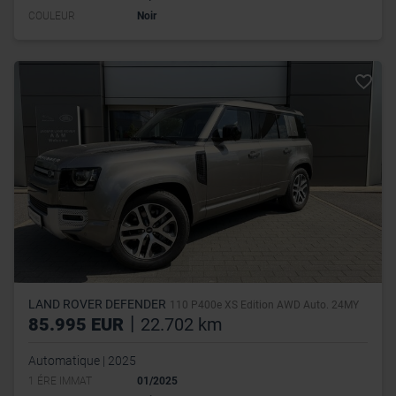
COULEUR
Noir
LAND ROVER DEFENDER
110 P400e XS Edition AWD Auto. 24MY
|
85.995 EUR
22.702 km
Automatique | 2025
1 ÉRE IMMAT
01/2025