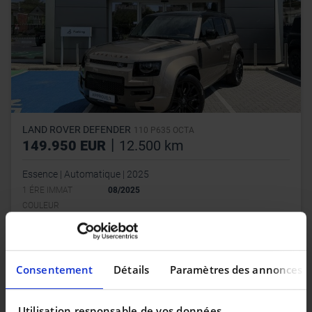
LAND ROVER DEFENDER
110 P635 OCTA
|
149.950 EUR
12.500 km
Essence | Automatique | 2025
1 ÉRE IMMAT
08/2025
COULEUR
PORTES
5
Consentement
Détails
Paramètres des annonces
Utilisation responsable de vos données