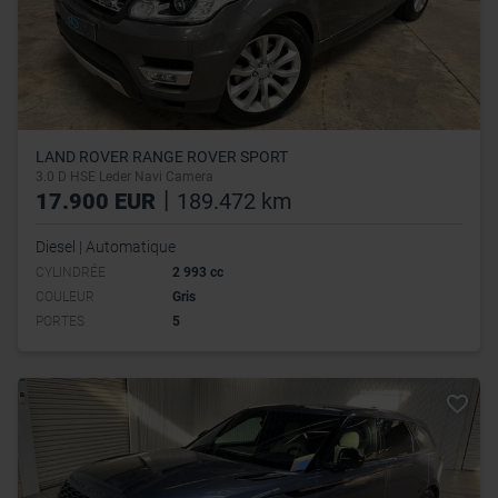
LAND ROVER RANGE ROVER SPORT
3.0 D HSE Leder Navi Camera
|
17.900 EUR
189.472 km
Diesel | Automatique
CYLINDRÉE
2 993 cc
COULEUR
Gris
PORTES
5