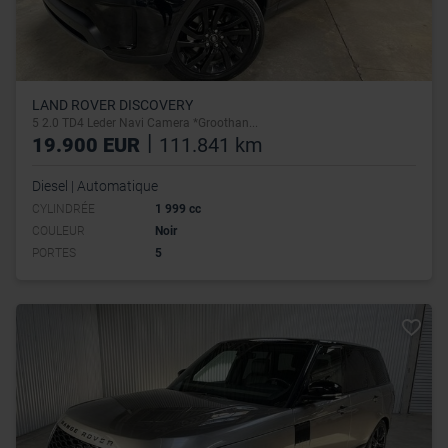
LAND ROVER DISCOVERY
5 2.0 TD4 Leder Navi Camera *Groothan...
|
19.900 EUR
111.841 km
Diesel | Automatique
CYLINDRÉE
1 999 cc
COULEUR
Noir
PORTES
5