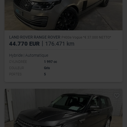
LAND ROVER RANGE ROVER
P400e Vogue *€ 37.000 NETTO*
|
44.770 EUR
176.471 km
Hybride | Automatique
CYLINDRÉE
1 997 cc
COULEUR
Gris
PORTES
5