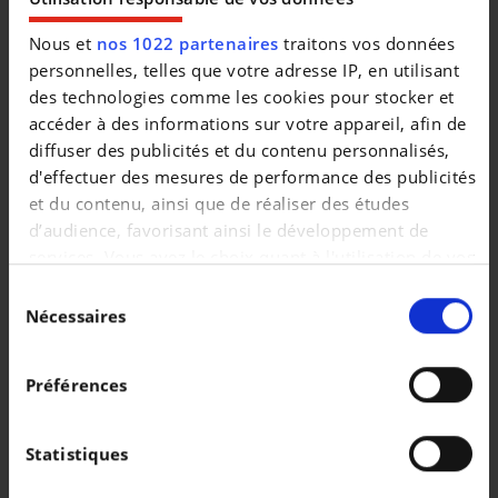
Nous et
nos 1022 partenaires
traitons vos données
personnelles, telles que votre adresse IP, en utilisant
des technologies comme les cookies pour stocker et
accéder à des informations sur votre appareil, afin de
diffuser des publicités et du contenu personnalisés,
d'effectuer des mesures de performance des publicités
et du contenu, ainsi que de réaliser des études
LAND ROVER DISCOVERY SPORT
d’audience, favorisant ainsi le développement de
D165 S 7 SEATS Warranty until 04/2029
services. Vous avez le choix quant à l'utilisation de vos
|
41.950 EUR
37.089 km
données et à leurs finalités. Vous pouvez modifier ou
Sélection
Diesel | Automatique | 2024
retirer votre consentement à tout moment en
Nécessaires
du
1 ÉRE IMMAT
03/2024
consultant la Déclaration relative aux cookies ou en
consentement
COULEUR
Gris
cliquant sur l'icône de confidentialité.
Préférences
PORTES
5
Si vous le permettez, nous aimerions également :
Collecter des informations sur votre localisation
Statistiques
géographique qui peuvent être précises à plusieurs