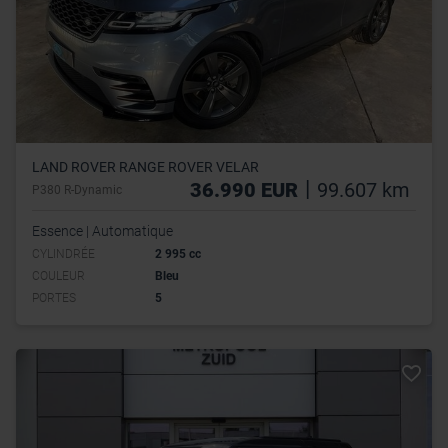
LAND ROVER RANGE ROVER VELAR
|
36.990 EUR
99.607 km
P380 R-Dynamic
Essence | Automatique
CYLINDRÉE
2 995 cc
COULEUR
Bleu
PORTES
5