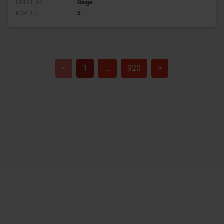
COULEUR
Beige
PORTES
5
<
1
...
920
>