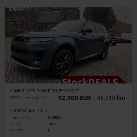
LAND ROVER RANGE ROVER SPORT
|
92.900 EUR
45.510 km
76776€ ex btw 440 SE
Automatique | 2023
1 ÉRE IMMAT
10/2023
COULEUR
Bleu
PORTES
5