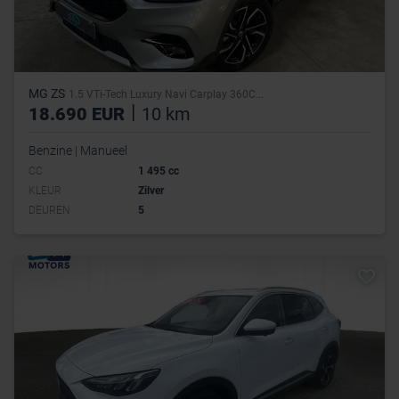
MG ZS
1.5 VTi-Tech Luxury Navi Carplay 360C...
|
18.690 EUR
10 km
Benzine | Manueel
CC
1 495 cc
KLEUR
Zilver
DEUREN
5