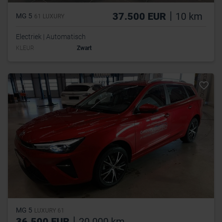
|
37.500 EUR
10 km
MG 5
61 LUXURY
Electriek | Automatisch
KLEUR
Zwart
MG 5
LUXURY 61
|
36.500 EUR
20.000 km