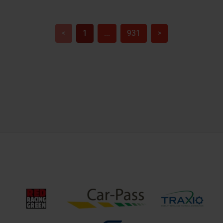
<
1
...
931
>