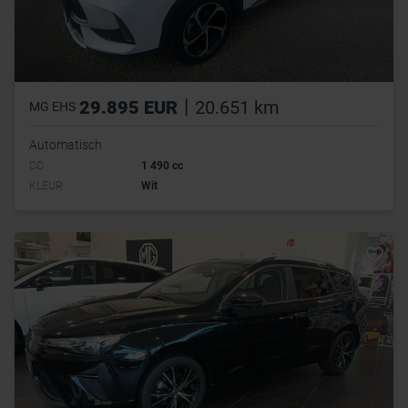
|
29.895 EUR
20.651 km
MG EHS
Automatisch
CC
1 490 cc
KLEUR
Wit