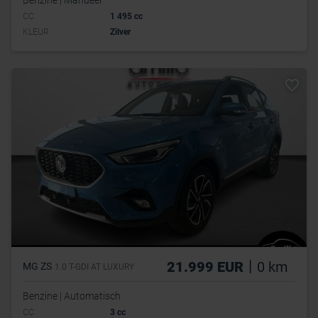
Benzine | Manueel
CC
1 495 cc
KLEUR
Zilver
|
21.999 EUR
0 km
MG ZS
1.0 T-GDI AT LUXURY
Benzine | Automatisch
CC
3 cc