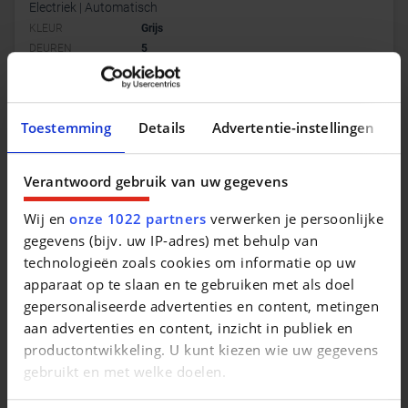
Electriek | Automatisch
KLEUR
Grijs
DEUREN
5
Toestemming
Details
Advertentie-instellingen
Verantwoord gebruik van uw gegevens
Wij en
onze 1022 partners
verwerken je persoonlijke
gegevens (bijv. uw IP-adres) met behulp van
technologieën zoals cookies om informatie op uw
apparaat op te slaan en te gebruiken met als doel
gepersonaliseerde advertenties en content, metingen
aan advertenties en content, inzicht in publiek en
MG 5
S5 EV 64kWh Luxury | FULL OPTION - ST...
productontwikkeling. U kunt kiezen wie uw gegevens
|
36.635 EUR
5 km
gebruikt en met welke doelen.
Electriek | Automatisch