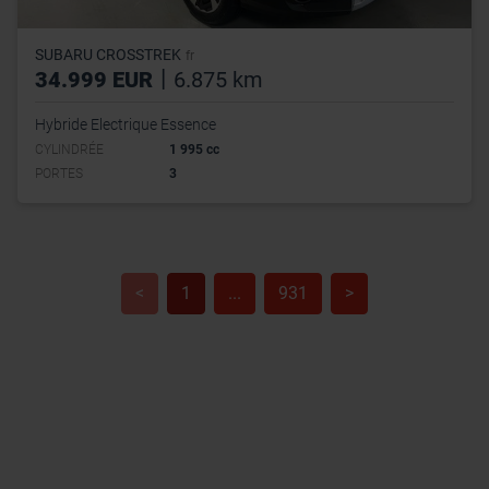
SUBARU CROSSTREK
fr
|
34.999 EUR
6.875 km
Hybride Electrique Essence
CYLINDRÉE
1 995 cc
PORTES
3
<
1
...
931
>