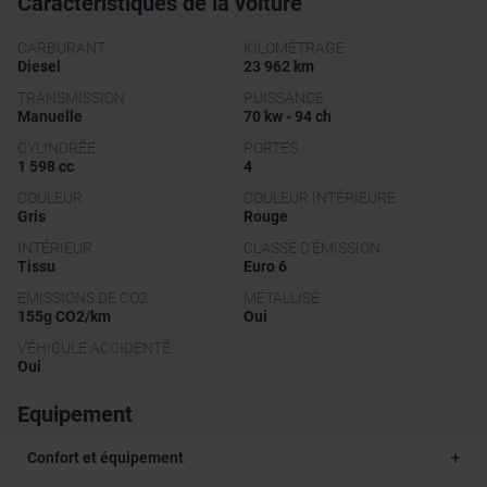
Caractéristiques de la voiture
CARBURANT
KILOMÉTRAGE
Diesel
23 962 km
TRANSMISSION
PUISSANCE
Manuelle
70 kw - 94 ch
CYLINDRÉE
PORTES
1 598 cc
4
COULEUR
COULEUR INTÉRIEURE
Gris
Rouge
INTÉRIEUR
CLASSE D'ÉMISSION
Tissu
Euro 6
EMISSIONS DE CO2
MÉTALLISÉ
155g CO2/km
Oui
VÉHICULE ACCIDENTÉ
Oui
Equipement
Confort et équipement