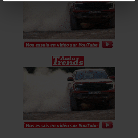
relatives aux médias sociaux et d’analyser notre trafic.
Nous partageons également des informations sur
l’utilisation de notre site avec nos partenaires de
médias sociaux, de publicité et d’analyse, qui peuvent
combiner celles-ci avec d’autres informations que vous
leur avez fournies ou qu’ils ont collectées lors de votre
utilisation de leurs services.