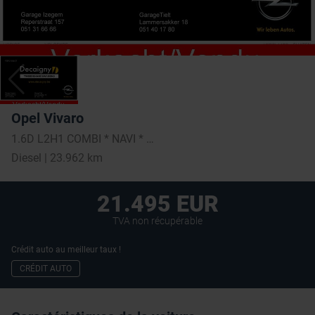
Opel Vivaro
1.6D L2H1 COMBI * NAVI * BLUETOOTH * 9 pl
Diesel | 23.962 km
21.495 EUR
TVA non récupérable
Crédit auto au meilleur taux !
CRÉDIT AUTO