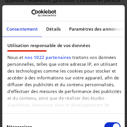
opgeleide medewerkers garanderen U kwaliteit en perfecte
service. Bezoek www.decaigny.be en vind uw droomwagen.
Bedankt voor uw interesse in onze diensten. Familie
Decaigny en het ganse team. ‘Exclusief 170€ kosten
rijklaar eindgebruiker België: Matten, nummerplaat
Consentement
Détails
Paramètres des annonces
vooraan, driehoek, blusser, verbanddoos, fluohesje,
aanvraag inschrijvingsdocumenten, volledige opkuis
Utilisation responsable de vos données
wagen, technische keuring
Nous et
nos 1022 partenaires
traitons vos données
personnelles, telles que votre adresse IP, en utilisant
des technologies comme les cookies pour stocker et
accéder à des informations sur votre appareil, afin de
diffuser des publicités et du contenu personnalisés,
d'effectuer des mesures de performance des publicités
et du contenu, ainsi que de réaliser des études
d’audience, favorisant ainsi le développement de
services. Vous avez le choix quant à l'utilisation de vos
données et à leurs finalités. Vous pouvez modifier ou
Sélection
retirer votre consentement à tout moment en
Nécessaires