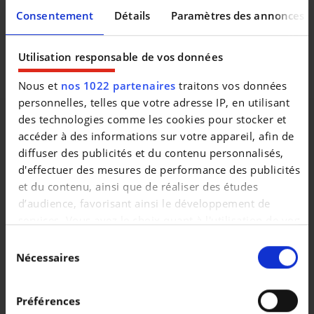
krijgt het officieel onderhoud bij aflevering. Onze door Opel
Consentement
Détails
Paramètres des annonces
opgeleide medewerkers garanderen U kwaliteit en perfecte
service. Bezoek www.decaigny.be en vind uw droomwagen.
Bedankt voor uw interesse in onze diensten. Familie
Utilisation responsable de vos données
Decaigny en het ganse team.
Nous et
nos 1022 partenaires
traitons vos données
personnelles, telles que votre adresse IP, en utilisant
des technologies comme les cookies pour stocker et
accéder à des informations sur votre appareil, afin de
diffuser des publicités et du contenu personnalisés,
Véhicules similaires
d'effectuer des mesures de performance des publicités
et du contenu, ainsi que de réaliser des études
d’audience, favorisant ainsi le développement de
services. Vous avez le choix quant à l'utilisation de vos
données et à leurs finalités. Vous pouvez modifier ou
Sélection
retirer votre consentement à tout moment en
Nécessaires
du
consultant la Déclaration relative aux cookies ou en
consentement
OPEL ASTRA
OPEL ASTRA
cliquant sur l'icône de confidentialité.
1.6 Turbo PHEV Elegance S/S
1.6 Turbo PHEV Elegance S/S
Préférences