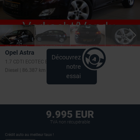
Opel Astra
Découvrez
1.7 CDTI ECOTEC ENJOY * AIRCO * NAVIGATIE *
notre
Diesel | 86.387 km
essai
9.995 EUR
TVA non récupérable
Crédit auto au meilleur taux !