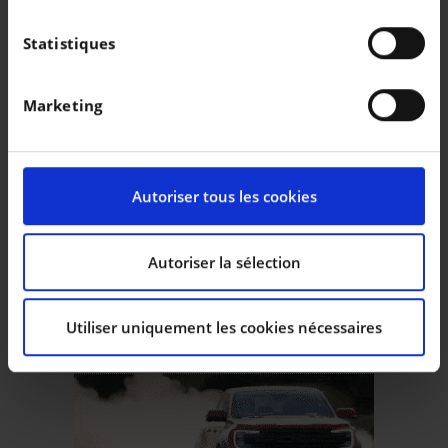
|
|
27.990 EUR
30.979 km
29.490 EUR
9.988 km
Si vous le permettez, nous aimerions également :
Collecter des informations sur votre localisation
Statistiques
géographique qui peuvent être précises à plusieurs
mètres près
Marketing
Identifier votre appareil en l'analysant
activement pour en relever les caractéristiques
spécifiques (empreintes digitales).
Pour en savoir plus sur le traitement de vos données
Autoriser tous les cookies
personnelles et définir vos préférences, reportez-vous
à la
section « Détails »
. Vous pouvez modifier ou
retirer votre consentement à tout moment à partir de
Autoriser la sélection
la déclaration sur les cookies.
Utiliser uniquement les cookies nécessaires
Les cookies nous permettent de personnaliser le
contenu et les annonces, d’offrir des fonctionnalités
relatives aux médias sociaux et d’analyser notre trafic.
Nous partageons également des informations sur
l’utilisation de notre site avec nos partenaires de