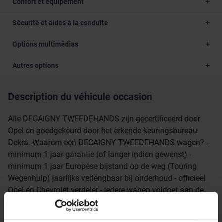
Confort et équipement
Sécurité et aides à la conduite
Options multimédias
Autres options
Description du véhicule occasion
Alle DECAIGNY TWEEDEHANDS zijn gecertificeerd door
Opel en goedgekeurd door het erkende keuringsbureau
Dekra. Waarom een DECAIGNY TWEEDEHANDS wagen? -
minimum 1 jaar garantie (of langer indien gewenst) -
minimum 1 jaar Europese bijstand op de weg (Touring
Wegenhulp) jaarlijks verlengbaar bij onderhoud - officieel
Opel en Chevrolet verdeler - iedere wagen voldoet aan de
strenge Opel Certified Used Cars normen - uitgebreide
testrit mogelijk om onze kwaliteit te ervaren - iedere wagen