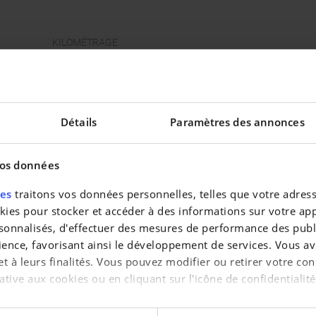
KILOMÉTRAGE
49 653 km
PUISSANCE
120 kw - 161 ch
PORTES
4
Détails
Paramètres des annonces
COULEUR INTÉRIEURE
Rouge
vos données
CLASSE D'ÉMISSION
Euro 6
res
traitons vos données personnelles, telles que votre adresse
es pour stocker et accéder à des informations sur votre appa
sonnalisés, d'effectuer des mesures de performance des publi
ience, favorisant ainsi le développement de services. Vous av
 et à leurs finalités. Vous pouvez modifier ou retirer votre 
ative aux cookies ou en cliquant sur l'icône de confidentialité
aimerions également :