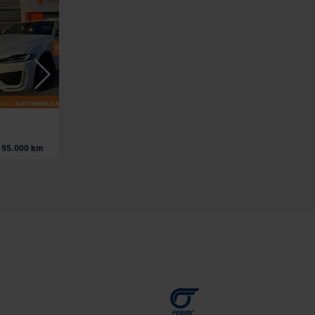
JAGUAR XE
fr
|
95.000 km
44.990 EUR
9.972 km