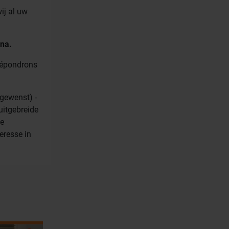
ij al uw
na.
 répondrons
gewenst) -
uitgebreide
de
eresse in