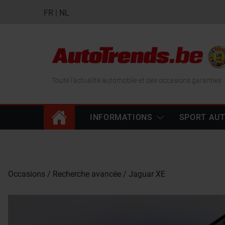
FR
|
NL
Toute l'actualité automobile et des occasions garanties
INFORMATIONS
SPORT AU
Occasions
Recherche avancée
Jaguar XE