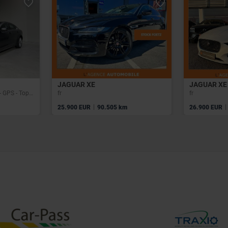
JAGUAR XE
JAGUAR XE
2.0 Benzine Autom. - Airco - GPS - Topstaat! 1Ste Eig!
fr
fr
|
|
25.900 EUR
90.505 km
26.900 EUR