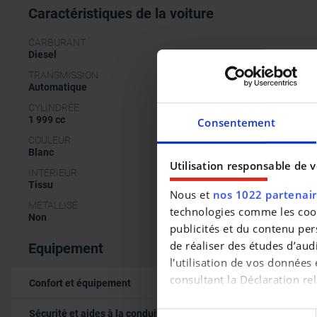
Caractéristiques de la voiture
CARBURANT
Diesel
TRANSMISSION
Automatique
CYLINDRÉE
1 999 cc
Consentement
COULEUR
Blanc
Utilisation responsable de 
INTÉRIEUR
Tissu
Nous et
nos 1022 partenai
MÉTALLISÉ
technologies comme les cooki
Non
publicités et du contenu per
de réaliser des études d’aud
Equipement
l'utilisation de vos données
consultant la Déclaration rel
Confort et équipement
Si vous le permettez, nous 
Sécurité et aides à la conduite
Sélection