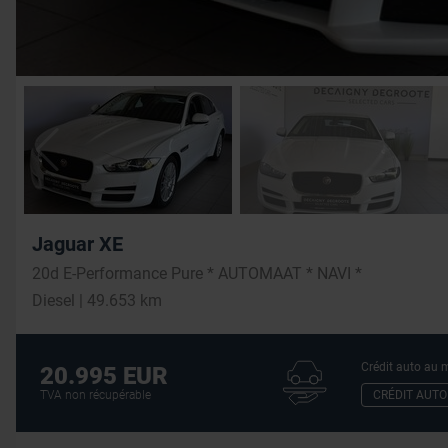
Jaguar XE
20d E-Performance Pure * AUTOMAAT * NAVI *
Diesel | 49.653 km
Crédit auto au m
20.995 EUR
CRÉDIT AUTO
TVA non récupérable