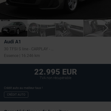
Audi A1
30 TFSI S line - CARPLAY - LED - ALU - PDC
Essence | 16.246 km
22.995 EUR
TVA non récupérable
Crédit auto au meilleur taux !
CRÉDIT AUTO