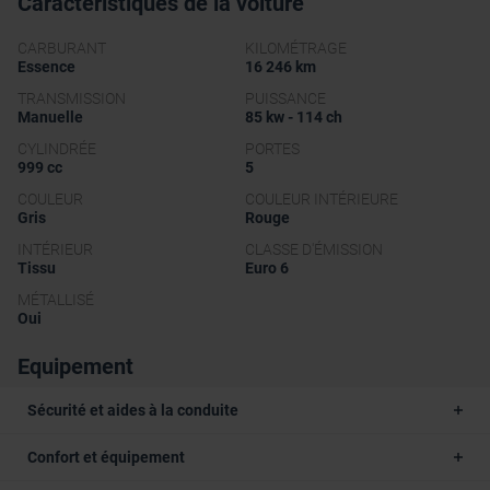
Caractéristiques de la voiture
CARBURANT
KILOMÉTRAGE
Essence
16 246 km
TRANSMISSION
PUISSANCE
Manuelle
85 kw - 114 ch
CYLINDRÉE
PORTES
999 cc
5
COULEUR
COULEUR INTÉRIEURE
Gris
Rouge
INTÉRIEUR
CLASSE D'ÉMISSION
Tissu
Euro 6
MÉTALLISÉ
Oui
Equipement
Sécurité et aides à la conduite
Confort et équipement