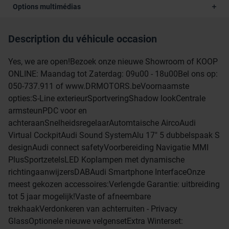
Options multimédias
Description du véhicule occasion
Yes, we are open!Bezoek onze nieuwe Showroom of KOOP
ONLINE: Maandag tot Zaterdag: 09u00 - 18u00Bel ons op:
050-737.911 of www.DRMOTORS.beVoornaamste
opties:S-Line exterieurSportveringShadow lookCentrale
armsteunPDC voor en
achteraanSnelheidsregelaarAutomtaische AircoAudi
Virtual CockpitAudi Sound SystemAlu 17" 5 dubbelspaak S
designAudi connect safetyVoorbereiding Navigatie MMI
PlusSportzetelsLED Koplampen met dynamische
richtingaanwijzersDABAudi Smartphone InterfaceOnze
meest gekozen accessoires:Verlengde Garantie: uitbreiding
tot 5 jaar mogelijk!Vaste of afneembare
trekhaakVerdonkeren van achterruiten - Privacy
GlassOptionele nieuwe velgensetExtra Winterset: