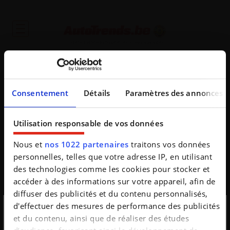
Toute l'actualité automobile et des occasions garanties
Consentement
Détails
Paramètres des annonces
Utilisation responsable de vos données
Oups
Nous et
nos 1022 partenaires
traitons vos données
personnelles, telles que votre adresse IP, en utilisant
De opgevraagde pagina bestaat niet
des technologies comme les cookies pour stocker et
accéder à des informations sur votre appareil, afin de
diffuser des publicités et du contenu personnalisés,
d'effectuer des mesures de performance des publicités
et du contenu, ainsi que de réaliser des études