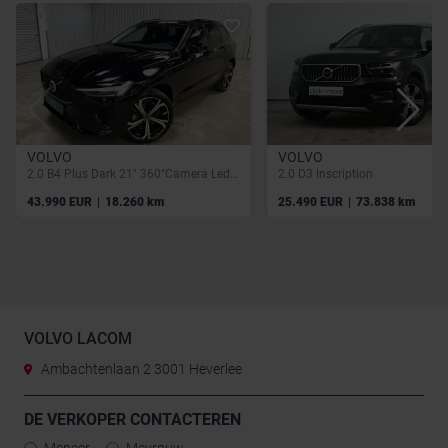
VOLVO
VOLVO
2.0 B4 Plus Dark 21" 360°Camera Leder Kinderzitjes
2.0 D3 Inscription
|
|
43.990 EUR
18.260 km
25.490 EUR
73.838 km
VOLVO LACOM
Ambachtenlaan 2 3001 Heverlee
DE VERKOPER CONTACTEREN