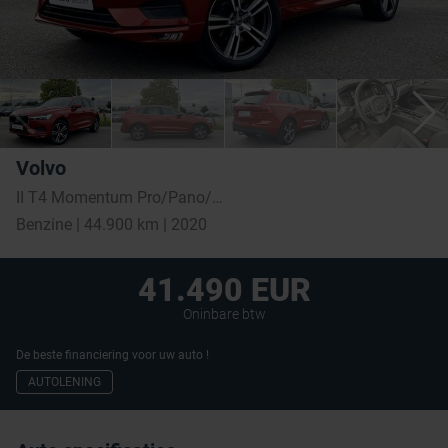
Volvo
II T4 Momentum Pro/Pano/IntellisafePro/Trekhaak
Benzine | 44.900 km | 2020
41.490 EUR
Oninbare btw
De beste financiering voor uw auto !
AUTOLENING