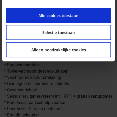
doorsteekluik
We gebruiken cookies om content en advertenties te
* Verlichte make-upspiegels
personaliseren, om functies voor social media te
* 12V stopcontact in de bagageruimte
Alle cookies toestaan
bieden en om ons websiteverkeer te analyseren. Ook
* EHBO-kit
delen we informatie over uw gebruik van onze site met
* Bagagerolhoes met laadstandfunctie
onze partners voor social media, adverteren en
Selectie toestaan
* Hill Start Assist
analyse. Deze partners kunnen deze gegevens
* Oncoming Lane Mitigation
combineren met andere informatie die u aan ze heeft
* Hill Descent Control
Alleen noodzakelijke cookies
verstrekt of die ze hebben verzameld op basis van uw
* Noodremlichten
gebruik van hun services.
* Verwarmbaar stuurwiel
* Bandenreparatiekit
* Twee verchroomde ronde uitlaten
* Verchroomde zijruitomlijsting
* Geïntegreerde aluminium dakrails
* Gevarendriehoek
* Sensus navigatiesysteem incl. RTTI + gratis kaartupdates
* Park Assist parkeerhulp vooraan
* Park Assist Camera achteraan
* Brandblushouder