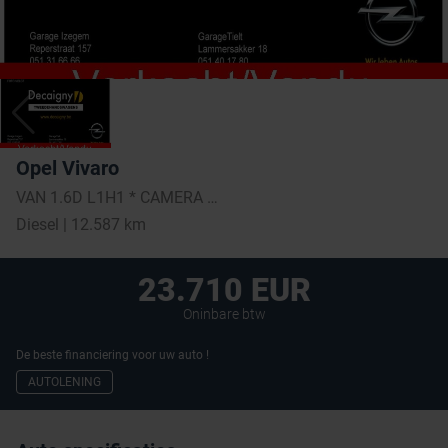
Opel Vivaro
VAN 1.6D L1H1 * CAMERA * NAVI * TREKHAAK * 18495 +btw = 22379€
Diesel | 12.587 km
23.710 EUR
Oninbare btw
De beste financiering voor uw auto !
AUTOLENING