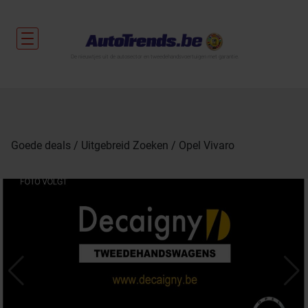
De nieuwtjes uit de autosector en tweedehandsvoertuigen met garantie.
Goede deals
Uitgebreid Zoeken
Opel Vivaro