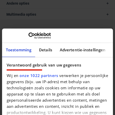
Andere opties
Multimedia opties
Beschrijving van het voertuig occasie
18495 +btw = 22379€ Alle DECAIGNY TWEEDEHANDS zijn
gecertificeerd door Opel en goedgekeurd door het erkende
Toestemming
Details
Advertentie-instellingen
keuringsbureau Dekra. Waarom een DECAIGNY
TWEEDEHANDS wagen? - minimum 1 jaar garantie (of
Verantwoord gebruik van uw gegevens
langer indien gewenst) - minimum 1 jaar Europese bijstand
op de weg (Touring Wegenhulp) jaarlijks verlengbaar bij
Wij en
onze 1022 partners
verwerken je persoonlijke
onderhoud - officieel Opel en Chevrolet verdeler - iedere
gegevens (bijv. uw IP-adres) met behulp van
wagen voldoet aan de strenge Opel Certified Used Cars
technologieën zoals cookies om informatie op uw
normen - uitgebreide testrit mogelijk om onze kwaliteit te
apparaat op te slaan en te gebruiken met als doel
ervaren - iedere wagen krijgt het officieel onderhoud bij
gepersonaliseerde advertenties en content, metingen
aflevering. Onze door Opel opgeleide medewerkers
aan advertenties en content, inzicht in publiek en
garanderen U kwaliteit en perfecte service. Bezoek
productontwikkeling. U kunt kiezen wie uw gegevens