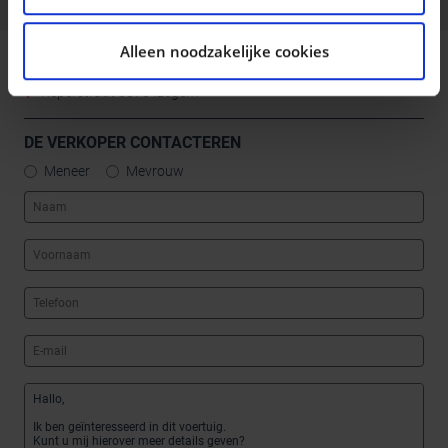
analyse. Deze partners kunnen deze gegevens
combineren met andere informatie die u aan ze heeft
Alleen noodzakelijke cookies
verstrekt of die ze hebben verzameld op basis van uw
DECAIGNY IZEGEM
gebruik van hun services.
Reperstraat 8870 Izegem
DE VERKOPER CONTACTEREN
Meneer
Mevrouw