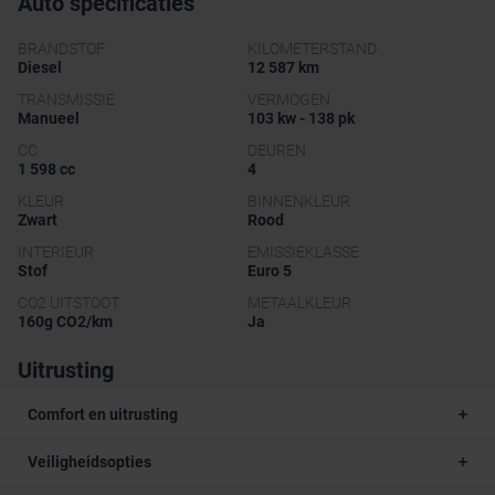
Auto specificaties
BRANDSTOF
KILOMETERSTAND
Diesel
12 587 km
TRANSMISSIE
VERMOGEN
Manueel
103 kw - 138 pk
CC
DEUREN
1 598 cc
4
KLEUR
BINNENKLEUR
Zwart
Rood
INTERIEUR
EMISSIEKLASSE
Stof
Euro 5
CO2 UITSTOOT
METAALKLEUR
160g CO2/km
Ja
Uitrusting
Comfort en uitrusting
Veiligheidsopties