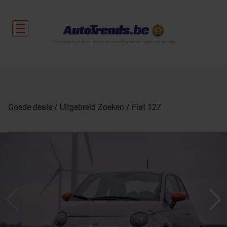
De nieuwtjes uit de autosector en tweedehandsvoertuigen met garantie.
Goede deals
Uitgebreid Zoeken
Fiat 127