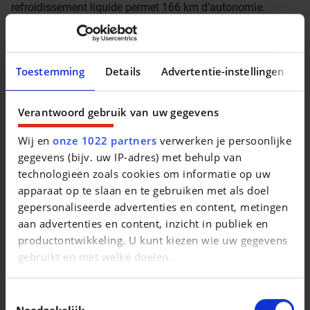
refroidissement liquide permet 166 km d’autonomie.
La recharge complète dure 4h par prise classique 230v,
vous n’avez donc pas besoin de borne.
Prix moyen : 4,5€ pour parcourir 100km, charge complète à
Toestemming
Details
Advertentie-instellingen
7,2€
4. Conduite simplet et intuitive
Verantwoord gebruik van uw gegevens
La Fiat 500e se conduit comme n’importe quelle voiture,
vous éviterez distraction, stress et peur de l’inconnu.
Wij en
onze 1022 partners
verwerken je persoonlijke
gegevens (bijv. uw IP-adres) met behulp van
5. Cockpit clair et complet
technologieën zoals cookies om informatie op uw
Instrumentation numérique en couleur exhaustive et lisible.
apparaat op te slaan en te gebruiken met als doel
Indicateur lumineux sur le haut du tableau de bord
gepersonaliseerde advertenties en content, metingen
permettant de contrôler le niveau de charge de l’intérieur
aan advertenties en content, inzicht in publiek en
comme de l’extérieur du véhicule.
productontwikkeling. U kunt kiezen wie uw gegevens
6. Confort cosy
gebruikt en met welke doelen.
Climatisation, chauffage instantané et sièges chauffants
pour un confort d’utilisation adapté à chaque conducteur
Als u het toestaat, willen we ook graag:
Toestemmingsselectie
et à toutes les conditions climatiques.
Informatie verzamelen over uw geografische