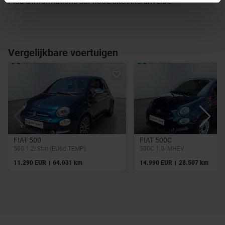
Plus d'informations sur notre site Alterdrive.be
Vergelijkbare voertuigen
FIAT 500
FIAT 500C
500 1.2i Star (EU6d-TEMP)
500C 1.0i MHEV
|
|
11.290 EUR
64.031 km
14.990 EUR
28.507 km