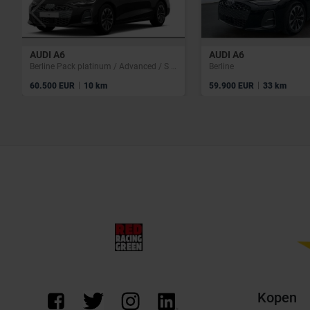
AUDI A6
AUDI A6
Berline Pack platinum / Advanced / S Line intérieur / Caméra 360 / Toit panoramique / Matrix / Vitres teintées
Berline
|
|
60.500 EUR
10 km
59.900 EUR
33 km
Kopen