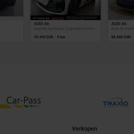
AUDI A6
AUDI A6
Audi A6 Sportback Corporate S e-tron performance 270,00 kW
|
|
78.490 EUR
0 km
58.608 EUR
Verkopen