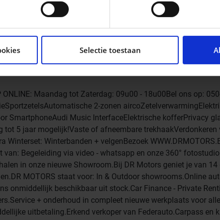
moment wijzigen of intrekken in de Cookieverklaring.
tent en advertenties te personaliseren, om functies voor so
seren. Ook delen we informatie over uw gebruik van onze si
ookies
Selectie toestaan
A
n analyse. Deze partners kunnen deze gegevens combineren me
ie ze hebben verzameld op basis van uw gebruik van hun servi
 ONLINE: Maandag tot Zaterdag: 09u00 - 18u00Bel ons op: 050
portzetelsAutomatische 2-zonen aircoZetelverwarmingElektr
oor SmartphoneAudi Music InterfaceElektrische kofferPrivacy g
g tot 5 jaar mogelijk!Vaste of afneembare trekhaakVerdonkeren
tExtra Winterset: Winterbanden + velgenBezoek WWW.DRMOTORS.
 van: Begeleiding via video - whatsapp en onze 360° fotostudio 
ophalen in onze nieuwe Showroom.Bij DR Motors geniet je van 14
agen.DR MOTORS staat voor: In & Outdoor showrooms.Online au
s onmiddellijk beschikbaar uit stock.Car Finance - Private Rent
rs.Service + onderhoud in compleet nieuwe werkplaats voor all
ellijke uitbetaling.Erkend verkoper van Federauto.Carpass en 