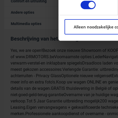
Comfort en uitrusting
kunt uw toestemming op elk 
Andere opties
We gebruiken cookies om con
ons websiteverkeer te analy
Multimedia opties
Alleen noodzakelijke c
social media, adverteren e
aan ze heeft verstrekt of d
Beschrijving van het voertuig occasie
Yes, we are open!Bezoek onze nieuwe Showroom of KOOP
of www.DRMOTORS.beVoornaamste opties:LederNavigatieS
verwarm-verstel-en inklapbare spiegelsDraadloos laden v
meest gekozen accessoires:Verlengde Garantie: uitbreidin
achterruiten - Privacy GlassOptionele nieuwe velgense
meer info en extra foto's.Koop uw wagen ONLINE en geniet
details van de wagen.GRATIS thuislevering in België of 
niet-goed-geld-terug-garantieOvername van je huidige w
verkoop.Tot 5 Jaar Garantie uitbreiding mogelijk200 wagen
Leasing.Eigen vervangwagens + gekwalificeerde technieke
merken.Professionele aankoopdienst of overname - onmidd