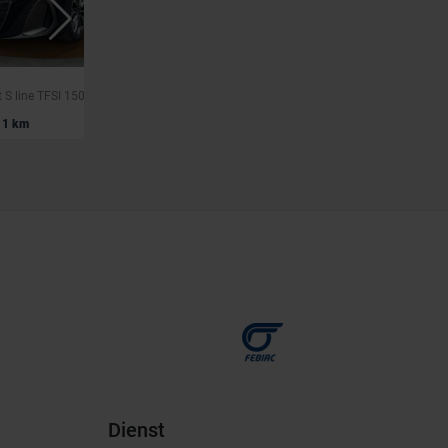
AUDI A6
Audi A6 Avant S line TFSI 150 kW S tronic
A6 Avant 35 TDi Business Edition Sport S tronic (EU6AP)
|
1 km
37.490 EUR
43.900 km
Dienst