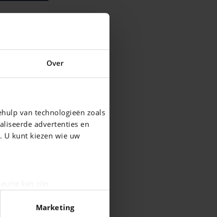
Over
ehulp van technologieën zoals
aliseerde advertenties en
g. U kunt kiezen wie uw
eurig kan zijn
fingerprinting)
Marketing
n het
detailgedeelte
in. U