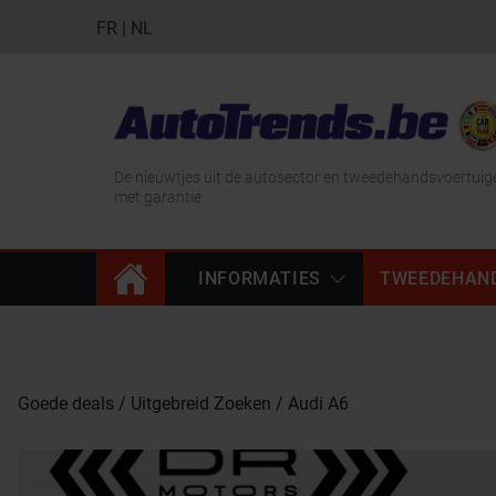
FR
|
NL
De nieuwtjes uit de autosector en tweedehandsvoertuig
met garantie.
INFORMATIES
TWEEDEHAN
Goede deals
Uitgebreid Zoeken
Audi A6