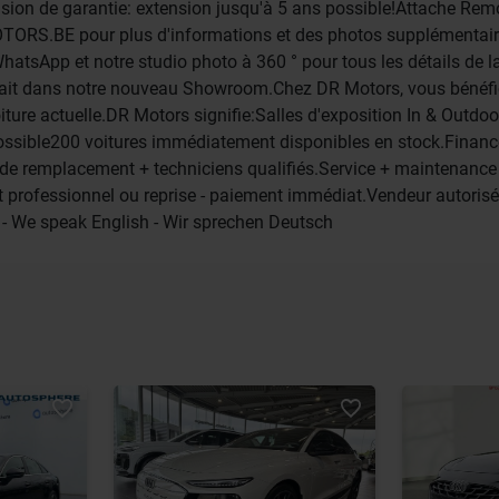
ension de garantie: extension jusqu'à 5 ans possible!Attache Rem
TORS.BE pour plus d'informations et des photos supplémentai
WhatsApp et notre studio photo à 360 ° pour tous les détails de l
trait dans notre nouveau Showroom.Chez DR Motors, vous bénéfi
ture actuelle.DR Motors signifie:Salles d'exposition In & Outdoo
 possible200 voitures immédiatement disponibles en stock.Finan
res de remplacement + techniciens qualifiés.Service + maintenanc
at professionnel ou reprise - paiement immédiat.Vendeur autorisé
 - We speak English - Wir sprechen Deutsch