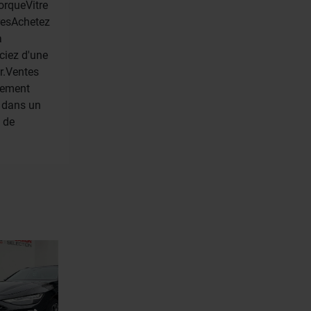
orqueVitre
resAchetez
a
ciez d'une
r.Ventes
cement
e dans un
 de