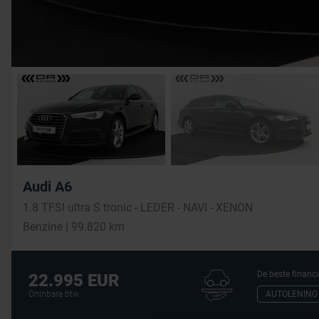
Audi A6
1.8 TFSI ultra S tronic - LEDER - NAVI - XENON
Benzine | 99.820 km
De beste financi
22.995 EUR
AUTOLENING
Oninbare btw