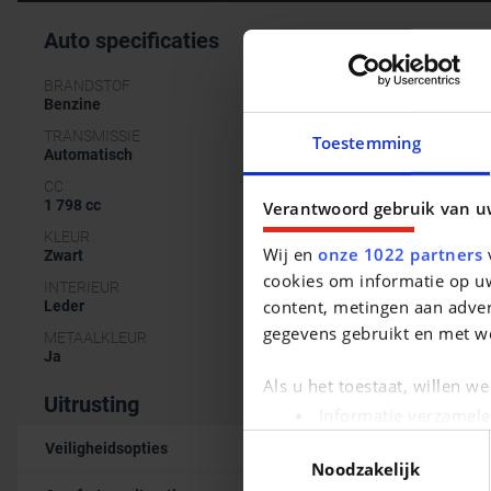
Auto specificaties
BRANDSTOF
Benzine
TRANSMISSIE
Toestemming
Automatisch
CC
1 798 cc
Verantwoord gebruik van u
KLEUR
Wij en
onze 1022 partners
v
Zwart
cookies om informatie op uw
INTERIEUR
content, metingen aan adver
Leder
gegevens gebruikt en met w
METAALKLEUR
Ja
Als u het toestaat, willen w
Uitrusting
Informatie verzamele
Uw apparaat identific
Toestemmingsselectie
Veiligheidsopties
Noodzakelijk
Lees meer over hoe uw pers