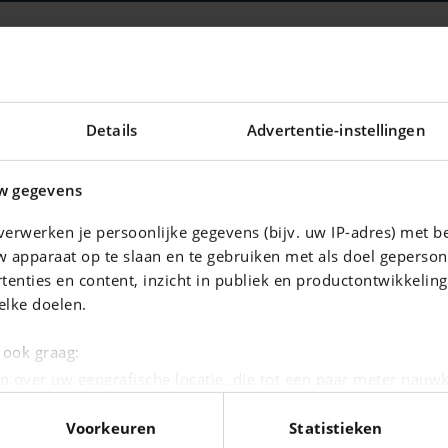
KILOMETERSTAND
99 820 km
VERMOGEN
Details
Advertentie-instellingen
140 kw - 188 pk
DEUREN
5
w gegevens
BINNENKLEUR
erwerken je persoonlijke gegevens (bijv. uw IP-adres) met b
Rood
 apparaat op te slaan en te gebruiken met als doel geperson
EMISSIEKLASSE
tenties en content, inzicht in publiek en productontwikkelin
Euro 6
elke doelen.
e ook graag:
n over uw geografische locatie, die tot een paar meter nauwk
eren door het actief te scannen op specifieke eigenschappen (
Voorkeuren
Statistieken
oonlijke gegevens worden verwerkt en stel uw voorkeuren i