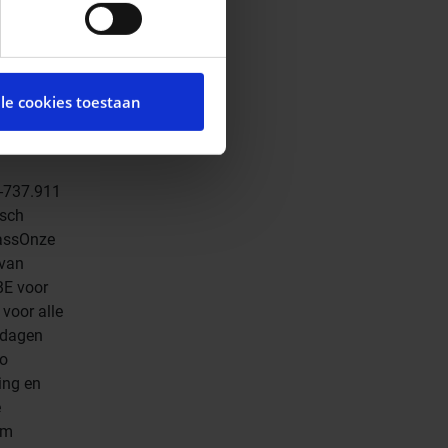
cial media te bieden en om
te met onze partners voor
lle cookies toestaan
t andere informatie die u
ces.
-737.911
isch
lassOnze
 van
BE voor
voor alle
 dagen
to
ing en
e
km