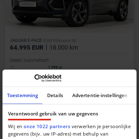
JAGUAR E-PACE
D200 R-Dynamic SE
|
64.995 EUR
18.000 km
Diesel | Automatisch
CC
1 998 cc
KLEUR
Blauw
DEUREN
5
Toestemming
Details
Advertentie-instellingen
Verantwoord gebruik van uw gegevens
Wij en
onze 1022 partners
verwerken je persoonlijke
gegevens (bijv. uw IP-adres) met behulp van