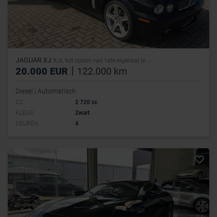
JAGUAR XJ
XJL full option van 1ste eigenaar in ...
|
20.000 EUR
122.000 km
Diesel | Automatisch
CC
2 720 cc
KLEUR
Zwart
DEUREN
4