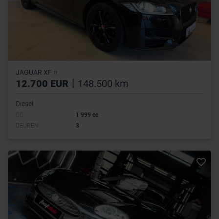
JAGUAR XF
fr
|
12.700 EUR
148.500 km
Diesel
CC
1 999 cc
DEUREN
3