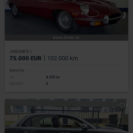
JAGUAR E
fr
|
75.000 EUR
102.000 km
Benzine
CC
4 235 cc
DEUREN
2