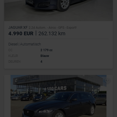
JAGUAR XF
2.2d Autom. - Airco - GPS - Export!
|
4.990 EUR
262.132 km
Diesel | Automatisch
CC
2 179 cc
KLEUR
Blauw
DEUREN
4