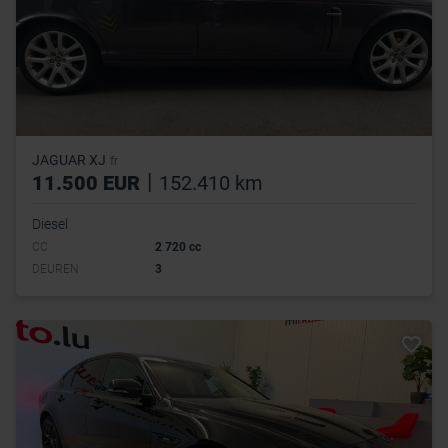
JAGUAR XJ
fr
|
11.500 EUR
152.410 km
Diesel
CC
2 720 cc
DEUREN
3