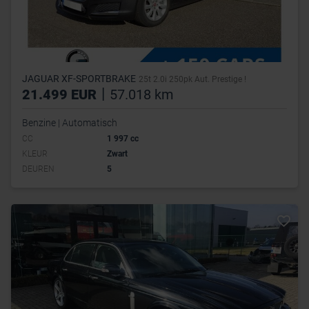
JAGUAR XF-SPORTBRAKE
25t 2.0i 250pk Aut. Prestige !
|
21.499 EUR
57.018 km
Benzine | Automatisch
CC
1 997 cc
KLEUR
Zwart
DEUREN
5