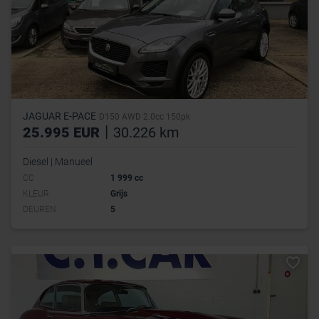
JAGUAR E-PACE
D150 AWD 2.0cc 150pk
|
25.995 EUR
30.226 km
Diesel | Manueel
CC
1 999 cc
KLEUR
Grijs
DEUREN
5