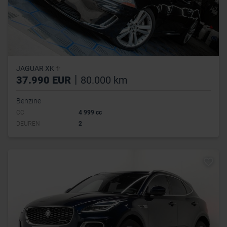
JAGUAR XK
fr
|
37.990 EUR
80.000 km
Benzine
CC
4 999 cc
DEUREN
2