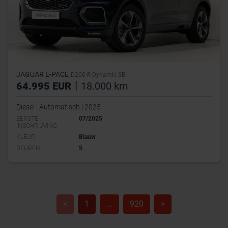
JAGUAR E-PACE
D200 R-Dynamic SE
|
64.995 EUR
18.000 km
Diesel | Automatisch | 2025
EERSTE
07/2025
INSCHRIJVING
KLEUR
Blauw
DEUREN
5
<
1
...
920
>