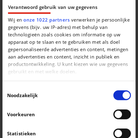
Verantwoord gebruik van uw gegevens
Wij en
onze 1022 partners
verwerken je persoonlijke
gegevens (bijv. uw IP-adres) met behulp van
technologieën zoals cookies om informatie op uw
apparaat op te slaan en te gebruiken met als doel
gepersonaliseerde advertenties en content, metingen
aan advertenties en content, inzicht in publiek en
productontwikkeling. U kunt kiezen wie uw gegevens
gebruikt en met welke doelen.
BMW 116
* d EfficientDynamics* XENON* NAVI* ...
|
Als u het toestaat, willen we ook graag:
7.950 EUR
190.000 km
Toestemmingsselectie
Informatie verzamelen over uw geografische
Noodzakelijk
Diesel | Manueel | 2016
locatie, die tot een paar meter nauwkeurig kan zijn
EERSTE
08/2016
Uw apparaat identificeren door het actief te
INSCHRIJVING
Voorkeuren
scannen op specifieke eigenschappen
CC
1 496 cc
(fingerprinting)
KLEUR
Zwart
Lees meer over hoe uw persoonlijke gegevens worden
Statistieken