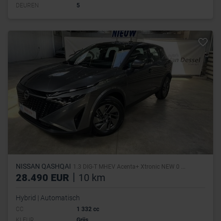
DEUREN
5
NISSAN QASHQAI
1.3 DIG-T MHEV Acenta+ Xtronic NEW 0 ...
|
28.490 EUR
10 km
Hybrid | Automatisch
CC
1 332 cc
KLEUR
Grijs