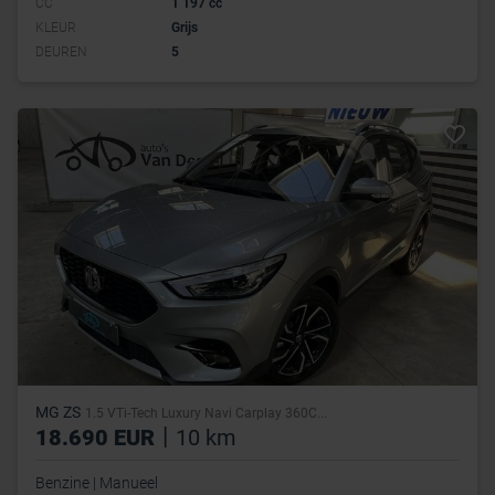
CC
1 197 cc
KLEUR
Grijs
DEUREN
5
MG ZS
1.5 VTi-Tech Luxury Navi Carplay 360C...
|
18.690 EUR
10 km
Benzine | Manueel