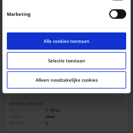
verwerkt en stel uw voorkeuren in het
detailgedeelte
in. U kunt uw toestemming op elk moment wijzigen of
Marketing
intrekken in de Cookieverklaring.
We gebruiken cookies om content en advertenties te
personaliseren, om functies voor social media te
Alle cookies toestaan
bieden en om ons websiteverkeer te analyseren. Ook
delen we informatie over uw gebruik van onze site met
onze partners voor social media, adverteren en
Selectie toestaan
analyse. Deze partners kunnen deze gegevens
combineren met andere informatie die u aan ze heeft
Alleen noodzakelijke cookies
verstrekt of die ze hebben verzameld op basis van uw
MERCEDES-BENZ SLK 200
SLK 200 Kompressor
gebruik van hun services.
|
11.800 EUR
110.502 km
Benzine | Manueel
CC
1 796 cc
KLEUR
Zilver
DEUREN
2