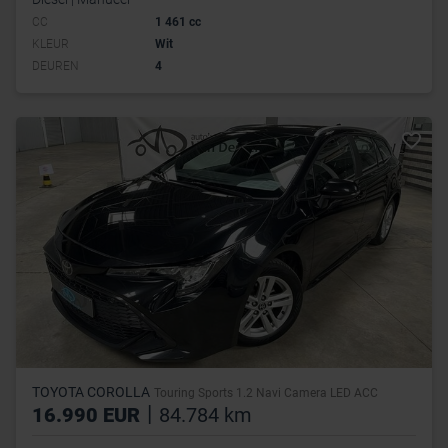
CC
1 461 cc
KLEUR
Wit
DEUREN
4
TOYOTA COROLLA
Touring Sports 1.2 Navi Camera LED ACC
|
16.990 EUR
84.784 km