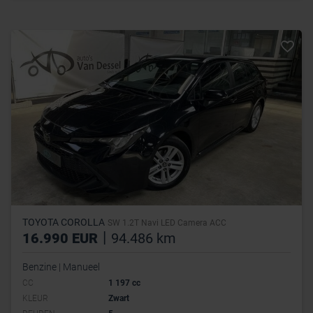
TOYOTA COROLLA
SW 1.2T Navi LED Camera ACC
|
16.990 EUR
94.486 km
Benzine | Manueel
CC
1 197 cc
KLEUR
Zwart