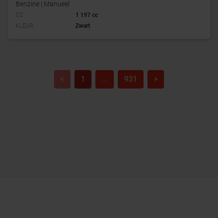
Benzine | Manueel
CC
1 197 cc
KLEUR
Zwart
<
1
...
931
>