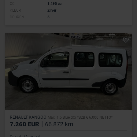
CC
1 495 cc
KLEUR
Zilver
DEUREN
5
RENAULT KANGOO
Maxi 1.5 Blue dCi *B2B € 6.000 NETTO*
|
7.260 EUR
66.872 km
Diesel | Manueel