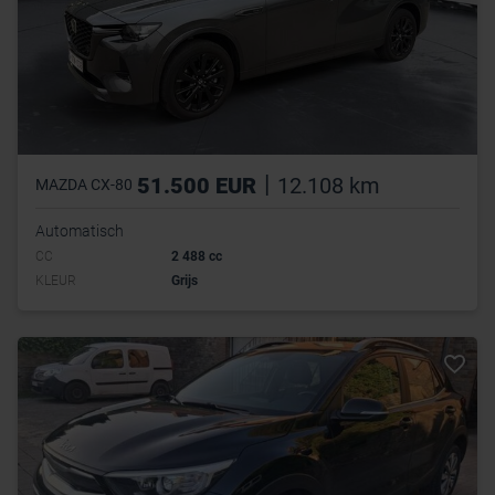
|
51.500 EUR
12.108 km
MAZDA CX-80
Automatisch
CC
2 488 cc
KLEUR
Grijs