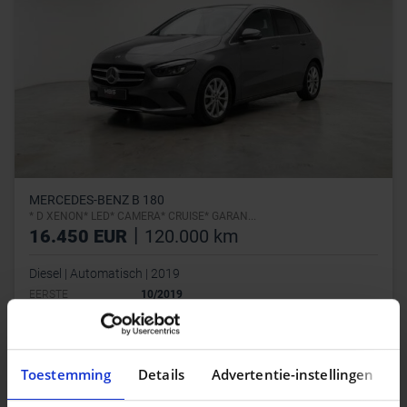
MERCEDES-BENZ B 180
* D XENON* LED* CAMERA* CRUISE* GARAN...
|
16.450 EUR
120.000 km
Diesel | Automatisch | 2019
EERSTE
10/2019
INSCHRIJVING
CC
1 461 cc
KLEUR
Grijs
Toestemming
Details
Advertentie-instellingen