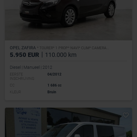
OPEL ZAFIRA
* TOURER* 1 PROP* NAVI* CLIM* CAMERA...
|
5.950 EUR
110.000 km
Diesel | Manueel | 2012
EERSTE
04/2012
INSCHRIJVING
CC
1 686 cc
KLEUR
Bruin