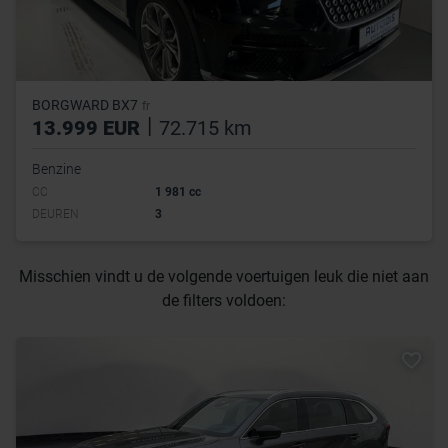
BORGWARD BX7
fr
|
13.999 EUR
72.715 km
Benzine
CC
1 981 cc
DEUREN
3
Misschien vindt u de volgende voertuigen leuk die niet aan
de filters voldoen: