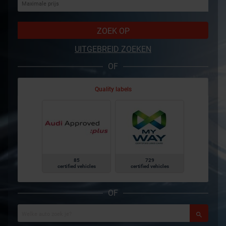
ZOEK OP
UITGEBREID ZOEKEN
OF
Quality labels
85
729
certified vehicles
certified vehicles
OF