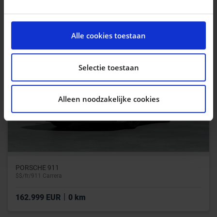
|
151.953 EUR
0 km
We gebruiken cookies om content en advertenties te
personaliseren, om functies voor social media te
Alle cookies toestaan
bieden en om ons websiteverkeer te analyseren. Ook
delen we informatie over uw gebruik van onze site met
onze partners voor social media, adverteren en
Selectie toestaan
analyse. Deze partners kunnen deze gegevens
combineren met andere informatie die u aan ze heeft
Alleen noodzakelijke cookies
verstrekt of die ze hebben verzameld op basis van uw
gebruik van hun services.
PORSCHE 911
$$/fr/911 Carrera
|
162.999 EUR
0 km