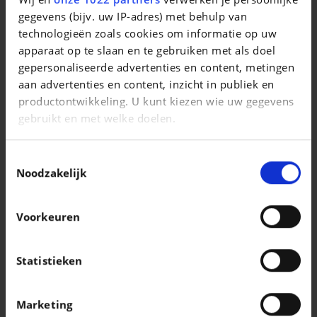
Taycan 4 Black Edition
gegevens (bijv. uw IP-adres) met behulp van
technologieën zoals cookies om informatie op uw
|
141.909 EUR
0 km
apparaat op te slaan en te gebruiken met als doel
gepersonaliseerde advertenties en content, metingen
aan advertenties en content, inzicht in publiek en
productontwikkeling. U kunt kiezen wie uw gegevens
gebruikt en met welke doelen.
Als u het toestaat, willen we ook graag:
Toestemmingsselectie
Informatie verzamelen over uw geografische
Noodzakelijk
locatie, die tot een paar meter nauwkeurig kan zijn
Uw apparaat identificeren door het actief te
Voorkeuren
scannen op specifieke eigenschappen
(fingerprinting)
Lees meer over hoe uw persoonlijke gegevens worden
Statistieken
verwerkt en stel uw voorkeuren in het
detailgedeelte
PORSCHE MACAN
in. U kunt uw toestemming op elk moment wijzigen of
Macan Turbo
Marketing
intrekken in de Cookieverklaring.