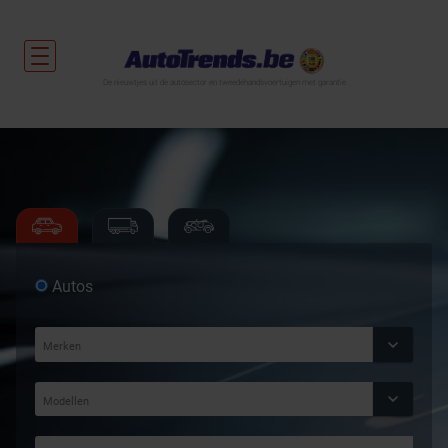
De nieuwtjes uit de autosector en tweedehandsvoertuigen met garantie.
Autos