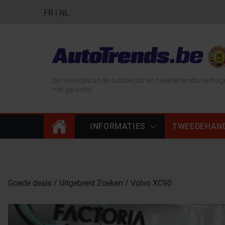
FR
|
NL
De nieuwtjes uit de autosector en tweedehandsvoertuig
met garantie.
INFORMATIES
TWEEDEHAN
Goede deals
Uitgebreid Zoeken
Volvo XC90