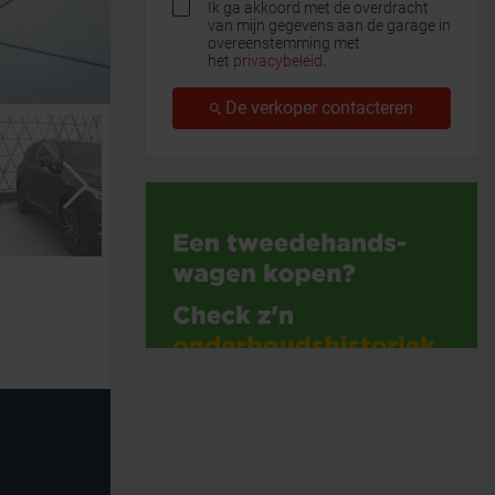
Ik ga akkoord met de overdracht
van mijn gegevens aan de garage in
overeenstemming met
het
privacybeleid
.
De verkoper contacteren