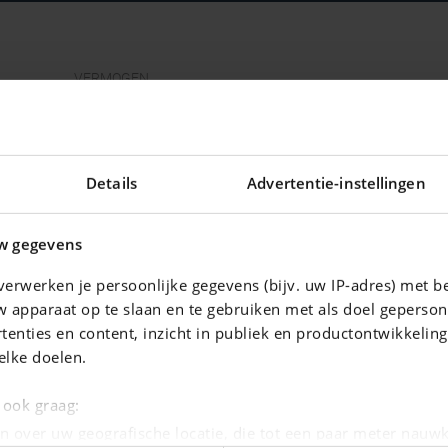
VERMOGEN
231 kw - 310 pk
DEUREN
3
Details
Advertentie-instellingen
w gegevens
erwerken je persoonlijke gegevens (bijv. uw IP-adres) met b
 apparaat op te slaan en te gebruiken met als doel geperson
tenties en content, inzicht in publiek en productontwikkelin
elke doelen.
e ook graag:
n over uw geografische locatie, die tot een paar meter nauwk