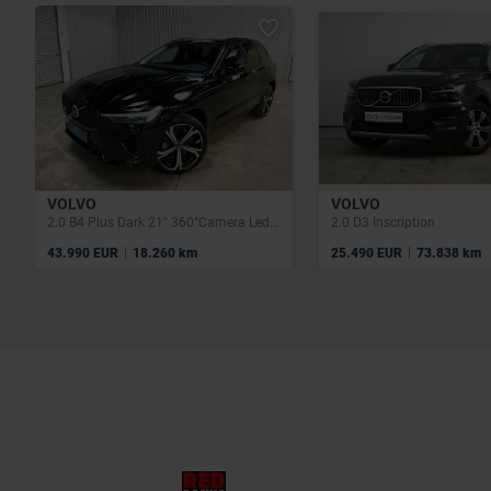
VOLVO
VOLVO
2.0 B4 Plus Dark 21" 360°Camera Leder Kinderzitjes
2.0 D3 Inscription
|
|
43.990 EUR
18.260 km
25.490 EUR
73.838 km