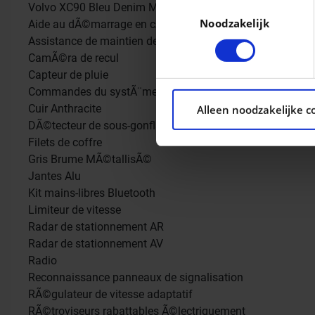
Uw apparaat identific
Toestemmingsselectie
Volvo XC90 Bleu Denim MÃ©tallisÃ©
Noodzakelijk
Aide au dÃ©marrage en cÃ´te
Lees meer over hoe uw pers
Assistance de maintien de trajectoire
kunt uw toestemming op elk 
CamÃ©ra de recul
Capteur de pluie
We gebruiken cookies om con
Commandes du systÃ¨me audio au volant
ons websiteverkeer te analy
Cuir Anthracite
Alleen noodzakelijke c
social media, adverteren e
DÃ©tecteur de sous-gonflage
aan ze heeft verstrekt of d
Filets de coffre
Gris Brume MÃ©tallisÃ©
Jantes Alu
Kit mains-libres Bluetooth
Limiteur de vitesse
Radar de stationnement AR
Radar de stationnement AV
Radio
Reconnaissance panneaux de signalisation
RÃ©gulateur de vitesse adaptatif
RÃ©troviseurs rabattables Ã©lectriquement