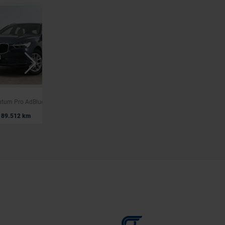
VOLVO V60
tum Pro AdBlue
2.0 T6 AWD PHEV R-Design
|
89.512 km
33.990 EUR
39.000 km