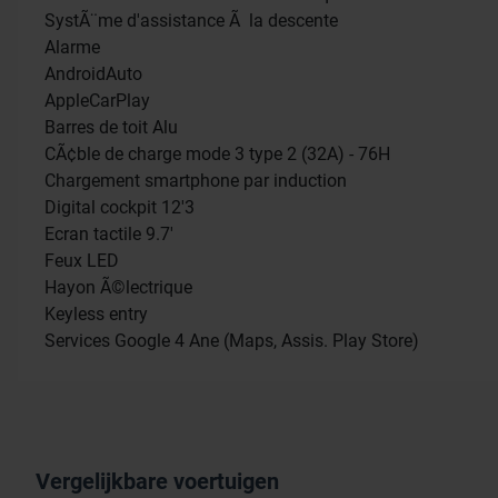
SystÃ¨me d'assistance Ã la descente
Alarme
AndroidAuto
AppleCarPlay
Barres de toit Alu
CÃ¢ble de charge mode 3 type 2 (32A) - 76H
Chargement smartphone par induction
Digital cockpit 12'3
Ecran tactile 9.7'
Feux LED
Hayon Ã©lectrique
Keyless entry
Services Google 4 Ane (Maps, Assis. Play Store)
Vergelijkbare voertuigen