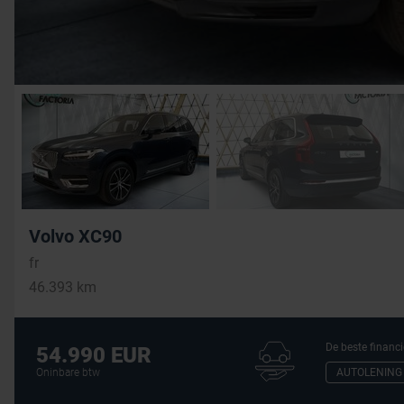
Volvo XC90
fr
46.393 km
De beste financi
54.990 EUR
AUTOLENING
Oninbare btw