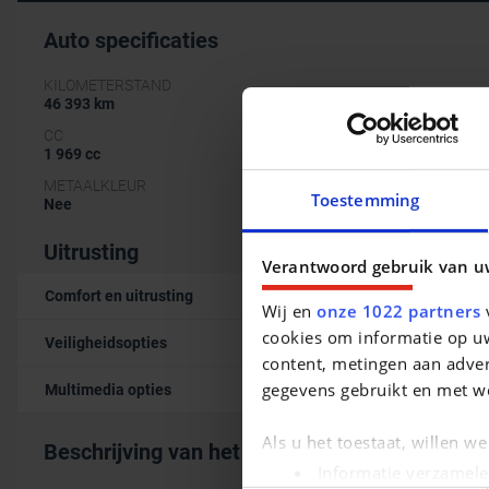
Auto specificaties
KILOMETERSTAND
46 393 km
CC
1 969 cc
METAALKLEUR
Toestemming
Nee
Uitrusting
Verantwoord gebruik van u
Comfort en uitrusting
Wij en
onze 1022 partners
v
cookies om informatie op uw
Veiligheidsopties
content, metingen aan adver
gegevens gebruikt en met w
Multimedia opties
Als u het toestaat, willen w
Beschrijving van het voertuig occasie
Informatie verzamele