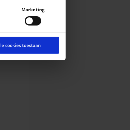
fingerprinting)
Marketing
n het
detailgedeelte
in. U
cial media te bieden en om
te met onze partners voor
lle cookies toestaan
t andere informatie die u
ces.