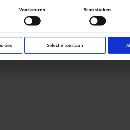
eren door het actief te scannen op specifieke eigenschappen (
Voorkeuren
Statistieken
oonlijke gegevens worden verwerkt en stel uw voorkeuren i
moment wijzigen of intrekken in de Cookieverklaring.
tent en advertenties te personaliseren, om functies voor so
seren. Ook delen we informatie over uw gebruik van onze si
ookies
Selectie toestaan
A
n analyse. Deze partners kunnen deze gegevens combineren me
ie ze hebben verzameld op basis van uw gebruik van hun servi