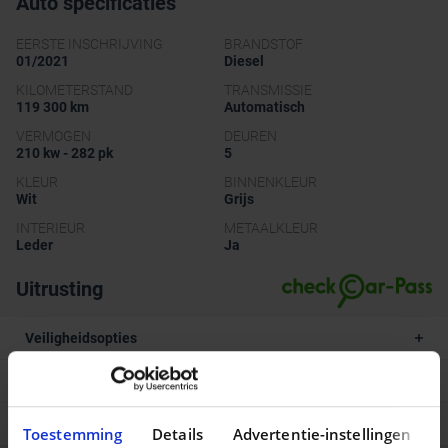
Auto specificaties
EERSTE INSCHRIJVING
BRANDSTOF
01/2021
Diesel
KILOMETERSTAND
TRANSMISSIE
119 300 km
Automatisch
VERMOGEN
DEUREN
210 kw - 282 pk
5
KLEUR
BINNENKLEUR
Wit
Grijs
INTERIEUR
METAALKLEUR
Leder
Ja
Uitrusting
Veiligheidsopties
Multimedia opties
Comfort en uitrusting
Toestemming
Details
Advertentie-instellingen