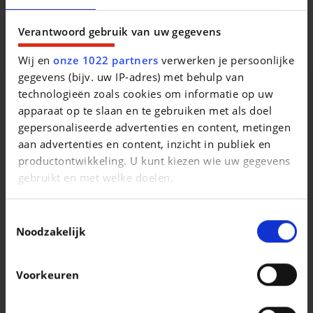
Beschrijving van het voertuig occasie
Verantwoord gebruik van uw gegevens
Wij en
onze 1022 partners
verwerken je persoonlijke
gegevens (bijv. uw IP-adres) met behulp van
technologieën zoals cookies om informatie op uw
apparaat op te slaan en te gebruiken met als doel
Vergelijkbare voertuigen
gepersonaliseerde advertenties en content, metingen
aan advertenties en content, inzicht in publiek en
productontwikkeling. U kunt kiezen wie uw gegevens
gebruikt en met welke doelen.
Als u het toestaat, willen we ook graag:
Toestemmingsselectie
Informatie verzamelen over uw geografische
Noodzakelijk
VOLKSWAGEN TAIGO
VOLKSWAGEN T-ROC
locatie, die tot een paar meter nauwkeurig kan zijn
Taigo 1.0 TSI R-Line Business OPF DSG
T-Roc 1.0 TSI Life Business
Uw apparaat identificeren door het actief te
|
|
21.990 EUR
84.845 km
21.290 EUR
63.108 km
Voorkeuren
scannen op specifieke eigenschappen
(fingerprinting)