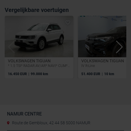
Vergelijkbare voertuigen
VOLKSWAGEN TIGUAN
VOLKSWAGEN TIGUAN
* 1.5 TSI* RADAR AV/AR* NAVI* CLIM* REGULATEUR DE DISTANCE*
IV R-Line
|
|
16.450 EUR
99.000 km
51.400 EUR
10 km
NAMUR CENTRE
Route de Gembloux, 42 44 58 5000 NAMUR