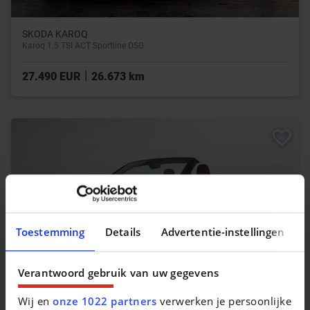
SKODA KAROQ
Karoq 1.5 TSI ACT Sportline DSG
|
27.490 EUR
26.673 km
Toestemming
Details
Advertentie-instellingen
Verantwoord gebruik van uw gegevens
Wij en
onze 1022 partners
verwerken je persoonlijke
VOLKSWAGEN T-ROC