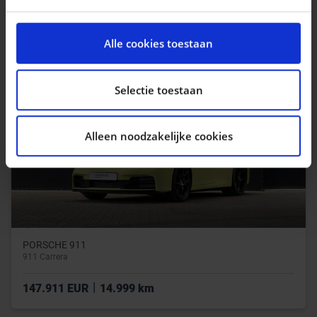
|
23.990 EUR
24.874 km
We gebruiken cookies om content en advertenties te
personaliseren, om functies voor social media te
Alle cookies toestaan
bieden en om ons websiteverkeer te analyseren. Ook
delen we informatie over uw gebruik van onze site met
onze partners voor social media, adverteren en
Selectie toestaan
analyse. Deze partners kunnen deze gegevens
combineren met andere informatie die u aan ze heeft
Alleen noodzakelijke cookies
verstrekt of die ze hebben verzameld op basis van uw
gebruik van hun services.
PORSCHE 911
911 Carrera
|
147.911 EUR
14.999 km