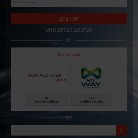
ZOEK OP
UITGEBREID ZOEKEN
OF
Quality labels
85
729
certified vehicles
certified vehicles
OF