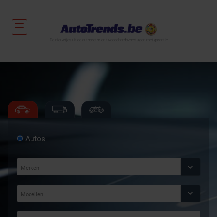
De nieuwtjes uit de autosector en tweedehandsvoertuigen met garantie.
Autos