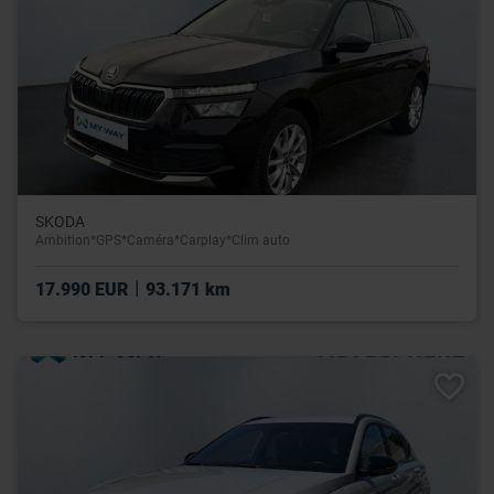
SKODA
Ambition*GPS*Caméra*Carplay*Clim auto
|
17.990 EUR
93.171 km