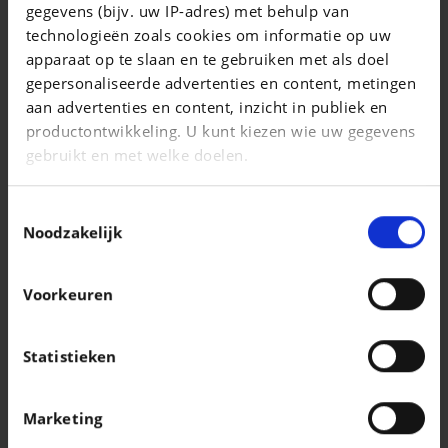
gegevens (bijv. uw IP-adres) met behulp van
T-Roc Cabriolet 1.5 TSI Style OPF
technologieën zoals cookies om informatie op uw
|
apparaat op te slaan en te gebruiken met als doel
28.990 EUR
20.269 km
gepersonaliseerde advertenties en content, metingen
aan advertenties en content, inzicht in publiek en
productontwikkeling. U kunt kiezen wie uw gegevens
gebruikt en met welke doelen.
Als u het toestaat, willen we ook graag:
Toestemmingsselectie
Informatie verzamelen over uw geografische
Noodzakelijk
locatie, die tot een paar meter nauwkeurig kan zijn
Uw apparaat identificeren door het actief te
Voorkeuren
scannen op specifieke eigenschappen
(fingerprinting)
Lees meer over hoe uw persoonlijke gegevens worden
Statistieken
verwerkt en stel uw voorkeuren in het
detailgedeelte
SKODA
in. U kunt uw toestemming op elk moment wijzigen of
Selection*Boite auto*
Marketing
intrekken in de Cookieverklaring.