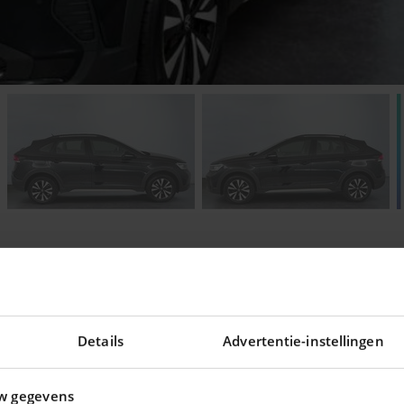
Details
Advertentie-instellingen
ering voor uw auto !
w gegevens