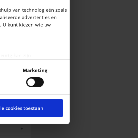
ehulp van technologieën zoals
aliseerde advertenties en
g. U kunt kiezen wie uw
eurig kan zijn
fingerprinting)
Marketing
n het
detailgedeelte
in. U
cial media te bieden en om
te met onze partners voor
lle cookies toestaan
t andere informatie die u
ces.