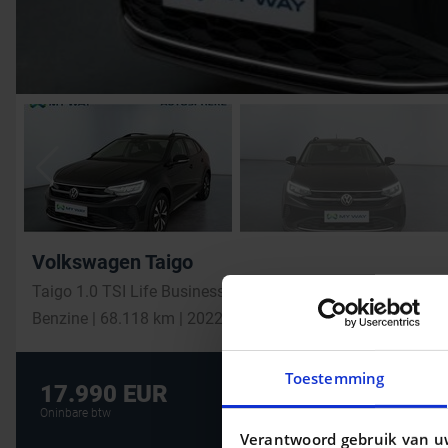
Volkswagen Taigo
Taigo 1.0 TSI Life Business OPF
Benzine | 68.118 km | 2022
Toestemming
De beste financi
17.990 EUR
AUTOLENING
Oninbare btw
Verantwoord gebruik van u