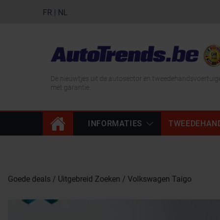
FR
|
NL
De nieuwtjes uit de autosector en tweedehandsvoertuig
met garantie.
INFORMATIES
TWEEDEHAN
Goede deals
Uitgebreid Zoeken
Volkswagen Taigo