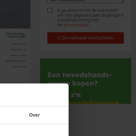
Ik ga akkoord met de overdracht
van mijn gegevens aan de garage in
overeenstemming met
het
privacybeleid
.
De verkoper contacteren
Over