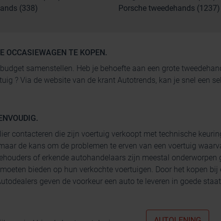
ands (338)
Porsche tweedehands (1237)
GE OCCASIEWAGEN TE KOPEN.
 je budget samenstellen. Heb je behoefte aan een grote tweedeh
rtuig ? Via de website van de krant Autotrends, kan je snel een
ENVOUDIG.
lier contacteren die zijn voertuig verkoopt met technische keurin
maar de kans om de problemen te erven van een voertuig waarva
ehouders of erkende autohandelaars zijn meestal onderworpen g
 moeten bieden op hun verkochte voertuigen. Door het kopen bij
todealers geven de voorkeur een auto te leveren in goede staat 
AUTOLENING