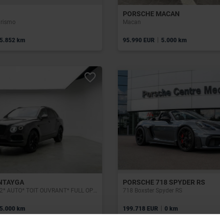
PORSCHE MACAN
urismo
Macan
|
5.852 km
95.990 EUR
5.000 km
NTAYGA
PORSCHE 718 SPYDER RS
6.0 * Turbo* W12* AUTO* TOIT OUVRANT* FULL OPTIONS
718 Boxster Spyder RS
|
5.000 km
199.718 EUR
0 km