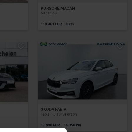
PORSCHE MACAN
Macan 4S
|
118.361 EUR
0 km
SKODA FABIA
Fabia 1.0 TSI Selection
|
17.990 EUR
16.350 km