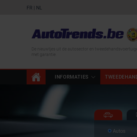
FR
|
NL
De nieuwtjes uit de autosector en tweedehandsvoertuig
met garantie.
INFORMATIES
TWEEDEHAN
Autos