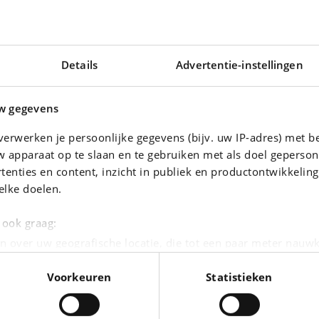
Details
Advertentie-instellingen
w gegevens
erwerken je persoonlijke gegevens (bijv. uw IP-adres) met b
 apparaat op te slaan en te gebruiken met als doel geperson
tenties en content, inzicht in publiek en productontwikkelin
elke doelen.
OPEL GRANDLAND X
5 TFSI Advanced (EU6AP)
Innovation 1.5 M6 130CHES
e ook graag:
|
5.382 km
13.690 EUR
117.250 km
n over uw geografische locatie, die tot een paar meter nauwk
eren door het actief te scannen op specifieke eigenschappen (
Voorkeuren
Statistieken
oonlijke gegevens worden verwerkt en stel uw voorkeuren i
moment wijzigen of intrekken in de Cookieverklaring.