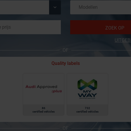
ZOEK OP
UITGEB
OF
Quality labels
86
732
certified vehicles
certified vehicles
OF