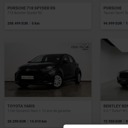
PORSCHE 718 SPYDER RS
PORSCHE
718 Boxster Spyder RS
Taycan Sport T
|
|
208.499 EUR
0 km
94.999 EUR
1
TOYOTA YARIS
BENTLEY BE
116h Dynamic Navi + 10 ans de garantie
|
|
20.290 EUR
14.010 km
72.950 EUR
9