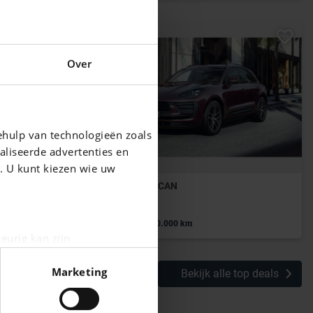
Over
ehulp van technologieën zoals
aliseerde advertenties en
g. U kunt kiezen wie uw
PORSCHE MACAN
Macan (MY24)
|
79.995 EUR
10.000 km
eurig kan zijn
fingerprinting)
Marketing
Bekijk alle top deals
n het
detailgedeelte
in. U