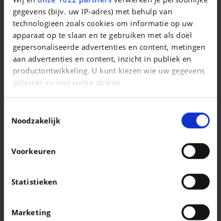
Macan 4
gegevens (bijv. uw IP-adres) met behulp van
technologieën zoals cookies om informatie op uw
|
122.499 EUR
0 km
apparaat op te slaan en te gebruiken met als doel
gepersonaliseerde advertenties en content, metingen
aan advertenties en content, inzicht in publiek en
productontwikkeling. U kunt kiezen wie uw gegevens
gebruikt en met welke doelen.
Als u het toestaat, willen we ook graag:
Toestemmingsselectie
Informatie verzamelen over uw geografische
Noodzakelijk
locatie, die tot een paar meter nauwkeurig kan zijn
Uw apparaat identificeren door het actief te
Voorkeuren
scannen op specifieke eigenschappen
(fingerprinting)
Lees meer over hoe uw persoonlijke gegevens worden
Statistieken
verwerkt en stel uw voorkeuren in het
detailgedeelte
MERCEDES-BENZ GLA 180
in. U kunt uw toestemming op elk moment wijzigen of
Pack AMG | 1.4 Essence 136cv | Boite auto | GPS | Caméra | Carplay | Led
Marketing
intrekken in de Cookieverklaring.