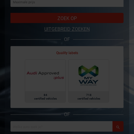
ZOEK OP
UITGEBREID ZOEKEN
OF
Quality labels
84
718
certified vehicles
certified vehicles
OF