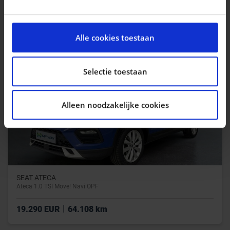
|
32.990 EUR
39.666 km
We gebruiken cookies om content en advertenties te
personaliseren, om functies voor social media te
Alle cookies toestaan
bieden en om ons websiteverkeer te analyseren. Ook
delen we informatie over uw gebruik van onze site met
onze partners voor social media, adverteren en
Selectie toestaan
analyse. Deze partners kunnen deze gegevens
combineren met andere informatie die u aan ze heeft
Alleen noodzakelijke cookies
verstrekt of die ze hebben verzameld op basis van uw
gebruik van hun services.
SEAT ATECA
Ateca 1.0 TSI Move! Navi OPF
|
19.290 EUR
64.108 km