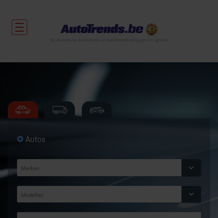
De nieuwtjes uit de autosector en tweedehandsvoertuigen met garantie.
Autos