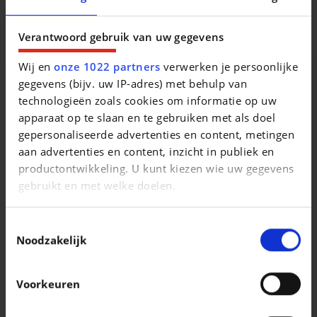
Beschrijving van het voertuig occasie
Verantwoord gebruik van uw gegevens
Wij en
onze 1022 partners
verwerken je persoonlijke
gegevens (bijv. uw IP-adres) met behulp van
technologieën zoals cookies om informatie op uw
apparaat op te slaan en te gebruiken met als doel
Vergelijkbare voertuigen
gepersonaliseerde advertenties en content, metingen
aan advertenties en content, inzicht in publiek en
productontwikkeling. U kunt kiezen wie uw gegevens
gebruikt en met welke doelen.
Als u het toestaat, willen we ook graag:
Toestemmingsselectie
Informatie verzamelen over uw geografische
Noodzakelijk
VOLKSWAGEN T-ROC
VOLKSWAGEN T-ROC
locatie, die tot een paar meter nauwkeurig kan zijn
T-Roc 1.0 TSI Life Business
Uw apparaat identificeren door het actief te
|
|
21.290 EUR
63.108 km
37.950 EUR
10 km
Voorkeuren
scannen op specifieke eigenschappen
(fingerprinting)