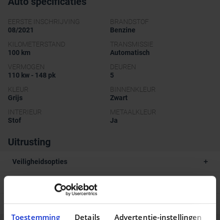
Auto specificaties
EERSTE INSCHRIJVING
BRANDSTOF
08/2021
Benzine
KILOMETERSTAND
TRANSMISSIE
100 km
Automatisch
VERMOGEN
DEUREN
110 kw - 148 pk
5
KLEUR
BINNENKLEUR
Grijs
Zwart
INTERIEUR
METAALKLEUR
Stof
Ja
Uitrusting
Veiligheidsopties
Multimedia opties
Comfort en uitrusting
Toestemming
Details
Advertentie-instellingen