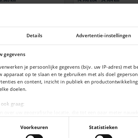
0.563 km
14.990 EUR
34.984 km
Details
Advertentie-instellingen
w gegevens
erwerken je persoonlijke gegevens (bijv. uw IP-adres) met b
 apparaat op te slaan en te gebruiken met als doel geperson
tenties en content, inzicht in publiek en productontwikkelin
elke doelen.
ANAMERA
AUDI A3
Y24)
e ook graag:
|
16.320 km
38.941 EUR
10 km
n over uw geografische locatie, die tot een paar meter nauwk
eren door het actief te scannen op specifieke eigenschappen (
Voorkeuren
Statistieken
oonlijke gegevens worden verwerkt en stel uw voorkeuren i
moment wijzigen of intrekken in de Cookieverklaring.