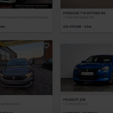
PORSCHE 718 SPYDER RS
Audi A6 Sportback Corporate S e-tron performance 270,00 kW
718 Boxster Spyder RS
|
 km
232.470 EUR
0 km
PEUGEOT 208
unge Business S
1.2i Allure (EU6.3)
|