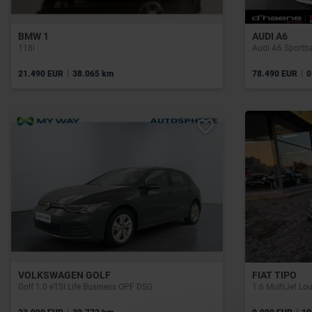
BMW 1
AUDI A6
118i
|
|
21.490 EUR
38.065 km
78.490 EUR
0
VOLKSWAGEN GOLF
FIAT TIPO
Golf 1.0 eTSI Life Business OPF DSG
1.6 MultiJet Lo
|
|