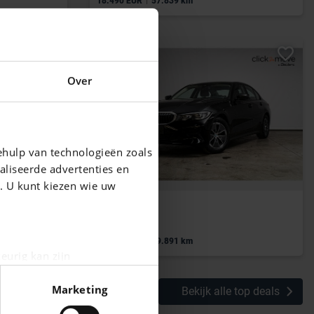
18.490 EUR
57.839 km
Over
ehulp van technologieën zoals
aliseerde advertenties en
g. U kunt kiezen wie uw
BMW 318
Sportback S-Line Pack Platinum / S-Line Intérieur extérieur / Caméral de recul / Vitres teintées
d AdBlue
|
25.990 EUR
69.891 km
eurig kan zijn
fingerprinting)
Marketing
Bekijk alle top deals
n het
detailgedeelte
in. U