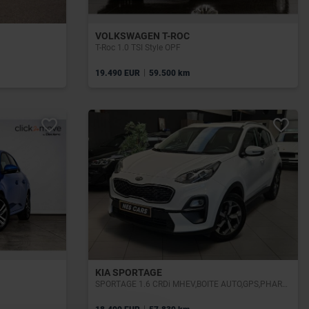
VOLKSWAGEN T-ROC
T-Roc 1.0 TSI Style OPF
|
19.490 EUR
59.500 km
KIA SPORTAGE
SPORTAGE 1.6 CRDi MHEV,BOITE AUTO,GPS,PHARES LED,CAMERA,GARANTIE 1 AN
|