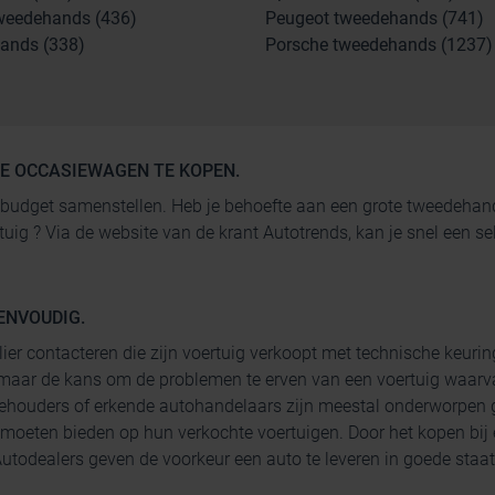
weedehands (436)
Peugeot tweedehands (741)
ands (338)
Porsche tweedehands (1237)
GE OCCASIEWAGEN TE KOPEN.
 je budget samenstellen. Heb je behoefte aan een grote tweedeh
rtuig ? Via de website van de krant Autotrends, kan je snel een
ENVOUDIG.
lier contacteren die zijn voertuig verkoopt met technische keurin
maar de kans om de problemen te erven van een voertuig waarva
ehouders of erkende autohandelaars zijn meestal onderworpen g
 moeten bieden op hun verkochte voertuigen. Door het kopen bij
todealers geven de voorkeur een auto te leveren in goede staat 