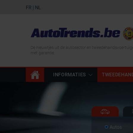
FR
|
NL
De nieuwtjes uit de autosector en tweedehandsvoertuig
met garantie.
INFORMATIES
TWEEDEHAN
Autos