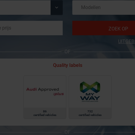
ZOEK OP
UITGEB
OF
Quality labels
86
732
certified vehicles
certified vehicles
OF