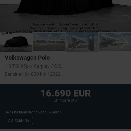
Volkswagen Polo
1.0 TSI 95pk/ Carplay / C.C. / PDC voor & achteraan / Lane Assist
Benzine | 64.000 km | 2022
16.690 EUR
Oninbare btw
De beste financiering voor uw auto !
AUTOLENING