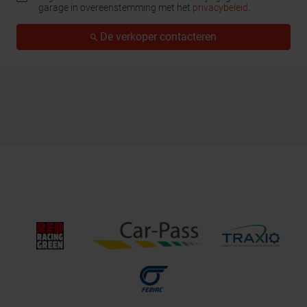
garage in overeenstemming met het
privacybeleid
.
De verkoper contacteren