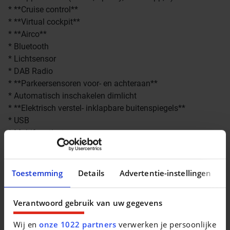
* **Cruise control**
* **Virtual cockpit**
* **Airco**
* Bluetooth
* Lichtsensor
* DAB Radio
* **Parkeersensoren voor- en achteraan**
* Automatisch inschakelen dimlicht
* **Elektrisch verstel- inklapbare buitenspiegels**
* USB
* Multifunctiestuur
* Bandenspanningscontrolesysteem
* Front assist
* **Lane assist**
Toestemming
Details
Advertentie-instellingen
* Isofix
* SOS-functie
Verantwoord gebruik van uw gegevens
* Reservewiel
* ...
Wij en
onze 1022 partners
verwerken je persoonlijke