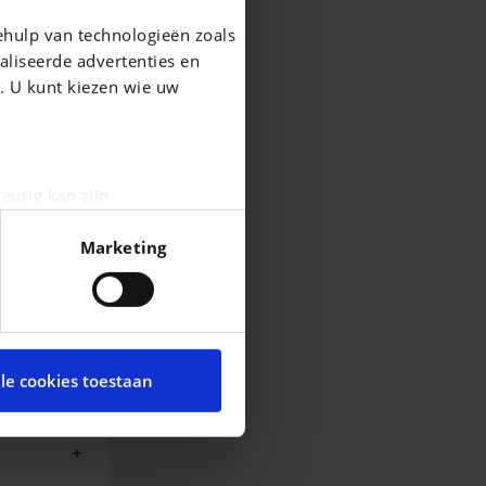
ehulp van technologieën zoals
aliseerde advertenties en
g. U kunt kiezen wie uw
eurig kan zijn
fingerprinting)
Marketing
n het
detailgedeelte
in. U
cial media te bieden en om
te met onze partners voor
lle cookies toestaan
t andere informatie die u
ces.