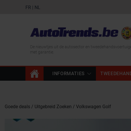
FR
|
NL
De nieuwtjes uit de autosector en tweedehandsvoertuig
met garantie.
INFORMATIES
TWEEDEHAN
Goede deals
Uitgebreid Zoeken
Volkswagen Golf