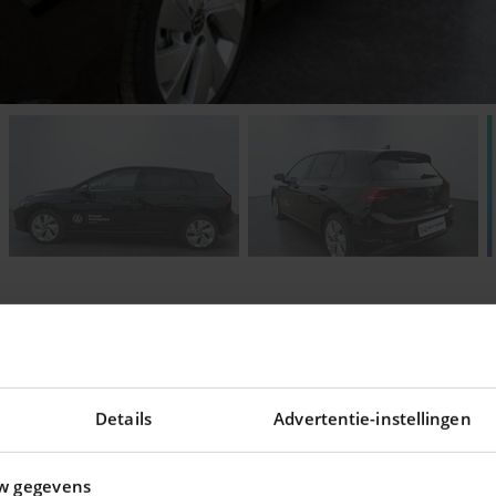
Details
Advertentie-instellingen
ering voor uw auto !
w gegevens