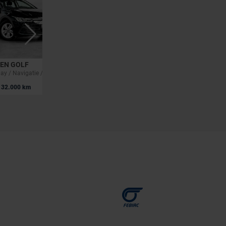
EN GOLF
VOLKSWAGEN GOLF
1.0 TSI / Carplay / Navigatie / Camera / ACC / PDC / Side assist
Golf Life 2.0 TDI SCR 85 kW (115 ch) 7 vitesses DSG
|
32.000 km
19.990 EUR
92.000 km