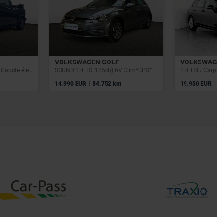
VOLKSWAGEN GOLF
VOLKSWAG
Golf 1,8L ess 98cv bte man Capote élec*Dir Ass
SOUND 1.4 TSI 125ch) 6V Clim*GPS*Caméra
|
|
14.990 EUR
84.752 km
19.950 EUR