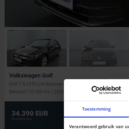
Volkswagen Golf
Golf 1.5 eTSI Life Business DSG
Benzine | 10.000 km | 2025
Toestemming
De beste financi
34.390 EUR
AUTOLENING
Oninbare btw
Verantwoord gebruik van u