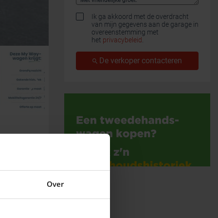
Ik ga akkoord met de overdracht
van mijn gegevens aan de garage in
overeenstemming met
het
privacybeleid
.
De verkoper contacteren
Over