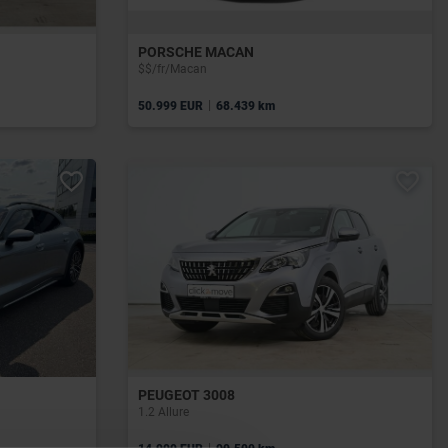
PORSCHE MACAN
$$/fr/Macan
|
50.999 EUR
68.439 km
PEUGEOT 3008
1.2 Allure
|