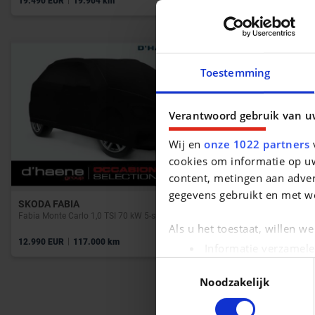
19.490 EUR
19.904 km
39.990 EUR
5
Toestemming
Verantwoord gebruik van u
Wij en
onze 1022 partners
v
cookies om informatie op uw
content, metingen aan adver
gegevens gebruikt en met w
SKODA FABIA
MERCEDES-
Fabia Monte Carlo 1,0 TSI 70 kW 5-speed mech.
Als u het toestaat, willen w
|
|
12.990 EUR
117.000 km
329.000 EUR
Informatie verzamele
Uw apparaat identific
Toestemmingsselectie
Noodzakelijk
Lees meer over hoe uw pers
kunt uw toestemming op elk 