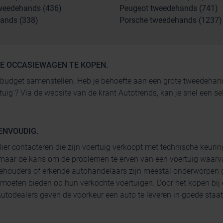
weedehands (436)
Peugeot tweedehands (741)
ands (338)
Porsche tweedehands (1237)
GE OCCASIEWAGEN TE KOPEN.
 je budget samenstellen. Heb je behoefte aan een grote tweedeh
rtuig ? Via de website van de krant Autotrends, kan je snel een
ENVOUDIG.
lier contacteren die zijn voertuig verkoopt met technische keurin
maar de kans om de problemen te erven van een voertuig waarva
ehouders of erkende autohandelaars zijn meestal onderworpen g
 moeten bieden op hun verkochte voertuigen. Door het kopen bij
todealers geven de voorkeur een auto te leveren in goede staat 