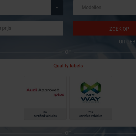
ZOEK OP
UITGEB
OF
Quality labels
86
732
certified vehicles
certified vehicles
OF