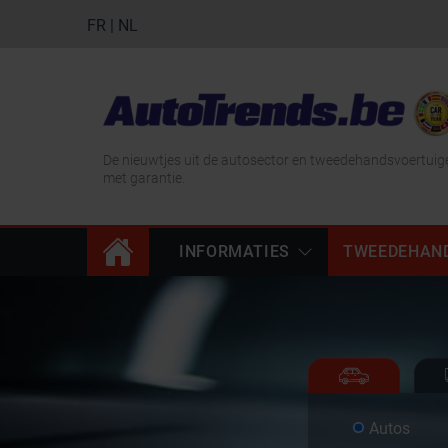
FR
|
NL
De nieuwtjes uit de autosector en tweedehandsvoertuig
met garantie.
INFORMATIES
TWEEDEHAN
Autos