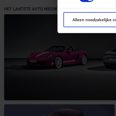
We gebruiken cookies om con
HET LAATSTE AUTO NIEUWS
ons websiteverkeer te analy
Alleen noodzakelijke c
social media, adverteren e
aan ze heeft verstrekt of d