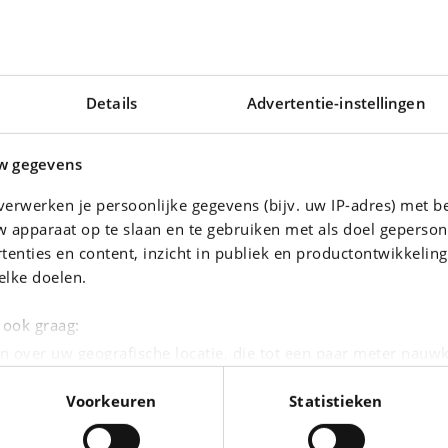
5.000 km
104.990 EUR
14.889 km
Details
Advertentie-instellingen
w gegevens
erwerken je persoonlijke gegevens (bijv. uw IP-adres) met b
 apparaat op te slaan en te gebruiken met als doel geperson
tenties en content, inzicht in publiek en productontwikkelin
elke doelen.
BENZ
PORSCHE 911
* AMG GT* BLACK SERIES * 4.0 V8 BI TURBO* 730CH*
911 Carrera 4 GTS Cabriolet
e ook graag:
|
8.000 km
207.911 EUR
3.339 km
n over uw geografische locatie, die tot een paar meter nauwk
eren door het actief te scannen op specifieke eigenschappen (
Voorkeuren
Statistieken
oonlijke gegevens worden verwerkt en stel uw voorkeuren i
moment wijzigen of intrekken in de Cookieverklaring.