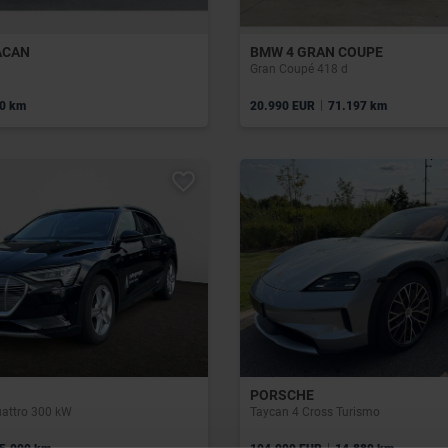
ACAN
BMW 4 GRAN COUPE
Gran Coupé 418 d
|
0 km
20.990 EUR
71.197 km
PORSCHE
attro 300 kW
Taycan 4 Cross Turismo
|