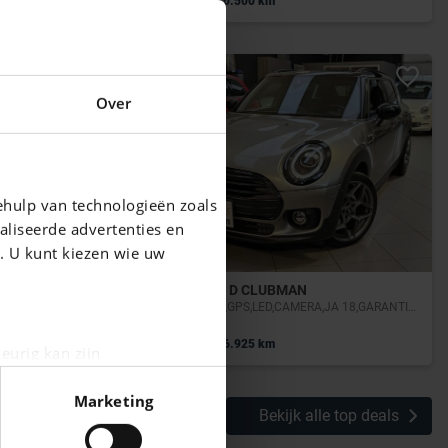
14.900 EUR
90.500 km
Over
ehulp van technologieën zoals
aliseerde advertenties en
g. U kunt kiezen wie uw
MINI COOPER D CLUBMAN
2.0 D,AUTO,CUIR,GPS,LED,CAMERA,JA 18,GARANTIE 1 AN
|
19.390 EUR
96.925 km
eurig kan zijn
fingerprinting)
Marketing
n het
detailgedeelte
in. U
Bekijk alle top deals