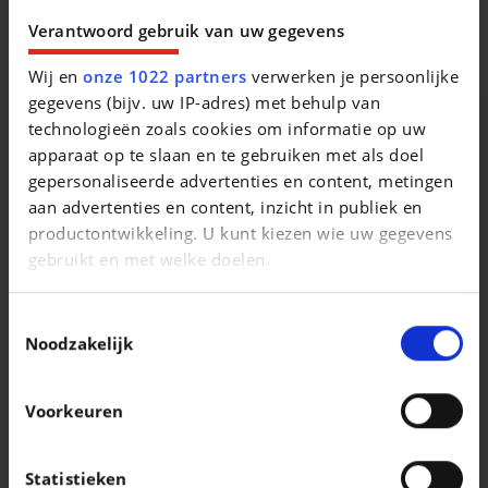
Beschrijving van het voertuig occasie
Verantwoord gebruik van uw gegevens
Wij en
onze 1022 partners
verwerken je persoonlijke
gegevens (bijv. uw IP-adres) met behulp van
technologieën zoals cookies om informatie op uw
apparaat op te slaan en te gebruiken met als doel
Vergelijkbare voertuigen
gepersonaliseerde advertenties en content, metingen
aan advertenties en content, inzicht in publiek en
productontwikkeling. U kunt kiezen wie uw gegevens
gebruikt en met welke doelen.
Als u het toestaat, willen we ook graag:
Toestemmingsselectie
Informatie verzamelen over uw geografische
Noodzakelijk
VOLKSWAGEN GOLF
VOLKSWAGEN GOLF
locatie, die tot een paar meter nauwkeurig kan zijn
VIII R-Line
Uw apparaat identificeren door het actief te
|
|
36.700 EUR
10 km
8.990 EUR
219.981 km
Voorkeuren
scannen op specifieke eigenschappen
(fingerprinting)
Lees meer over hoe uw persoonlijke gegevens worden
Statistieken