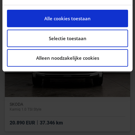
|
39.990 EUR
4.671 km
We gebruiken cookies om content en advertenties te
personaliseren, om functies voor social media te
Alle cookies toestaan
bieden en om ons websiteverkeer te analyseren. Ook
delen we informatie over uw gebruik van onze site met
onze partners voor social media, adverteren en
Selectie toestaan
analyse. Deze partners kunnen deze gegevens
combineren met andere informatie die u aan ze heeft
Alleen noodzakelijke cookies
verstrekt of die ze hebben verzameld op basis van uw
gebruik van hun services.
SKODA
Kamiq 1.0 TSI Style
|
20.890 EUR
37.346 km