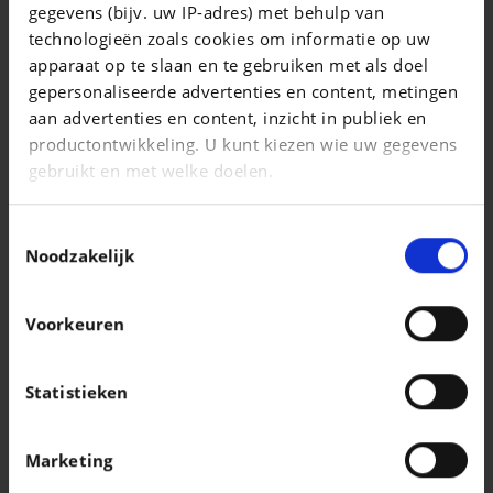
gegevens (bijv. uw IP-adres) met behulp van
Golf 1.0 eTSI Life Business OPF DSG
technologieën zoals cookies om informatie op uw
|
apparaat op te slaan en te gebruiken met als doel
24.490 EUR
20.647 km
gepersonaliseerde advertenties en content, metingen
aan advertenties en content, inzicht in publiek en
productontwikkeling. U kunt kiezen wie uw gegevens
gebruikt en met welke doelen.
Als u het toestaat, willen we ook graag:
Toestemmingsselectie
Informatie verzamelen over uw geografische
Noodzakelijk
locatie, die tot een paar meter nauwkeurig kan zijn
Uw apparaat identificeren door het actief te
Voorkeuren
scannen op specifieke eigenschappen
(fingerprinting)
Lees meer over hoe uw persoonlijke gegevens worden
Statistieken
verwerkt en stel uw voorkeuren in het
detailgedeelte
AUDI Q3
in. U kunt uw toestemming op elk moment wijzigen of
Q3 Sportback 35 TFSI Business Edition S line S tronic
Marketing
intrekken in de Cookieverklaring.