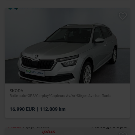
SKODA
Boite auto*GPS*Carplay*Capteurs Av/Ar*Sièges Av chauffants
|
16.990 EUR
112.009 km