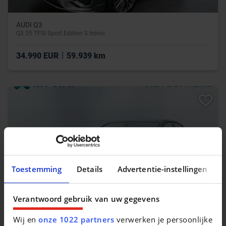
AUDI Q3
Q3 35 TFSI Sport Edition S tronic
|
34.990 EUR
59.939 km
Toestemming
Details
Advertentie-instellingen
Verantwoord gebruik van uw gegevens
Wij en
onze 1022 partners
verwerken je persoonlijke
VOLKSWAGEN GOLF