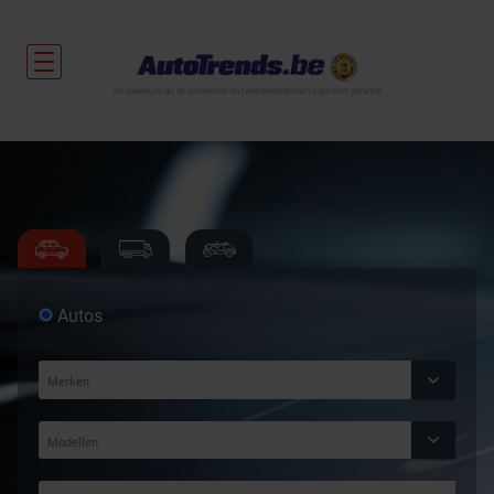
De nieuwtjes uit de autosector en tweedehandsvoertuigen met garantie.
Autos