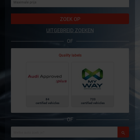
ZOEK OP
UITGEBREID ZOEKEN
OF
Quality labels
84
720
certified vehicles
certified vehicles
OF