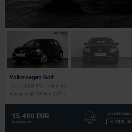
Volkswagen Golf
Golf 1.0 TSI BMT Trendline
Benzine | 48.189 km | 2017
De beste financi
15.490 EUR
AUTOLENING
Oninbare btw