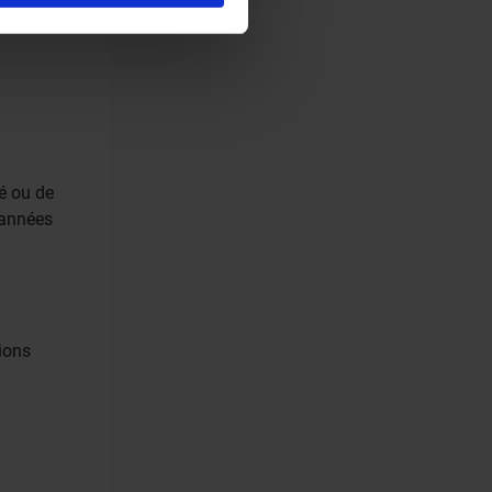
ces.
té ou de
 années
ions