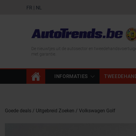
FR
|
NL
De nieuwtjes uit de autosector en tweedehandsvoertuig
met garantie.
INFORMATIES
TWEEDEHAN
Goede deals
Uitgebreid Zoeken
Volkswagen Golf