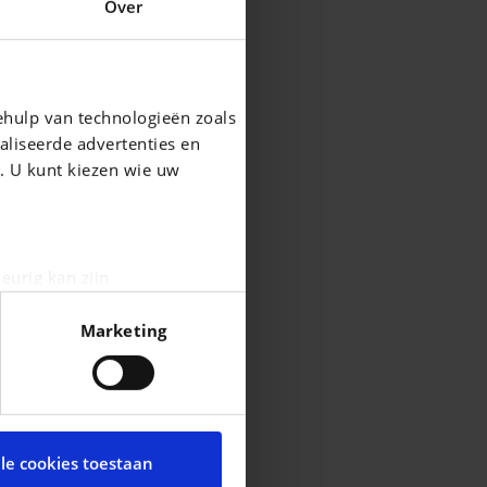
Over
ehulp van technologieën zoals
aliseerde advertenties en
g. U kunt kiezen wie uw
eurig kan zijn
fingerprinting)
Marketing
n het
detailgedeelte
in. U
été
durabilité.
cial media te bieden en om
é.
te met onze partners voor
lle cookies toestaan
t andere informatie die u