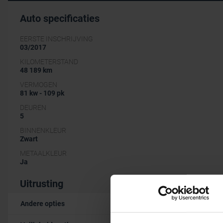
Auto specificaties
EERSTE INSCHRIJVING
03/2017
KILOMETERSTAND
48 189 km
VERMOGEN
81 kw - 109 pk
DEUREN
5
BINNENKLEUR
Zwart
METAALKLEUR
Ja
Uitrusting
Andere opties