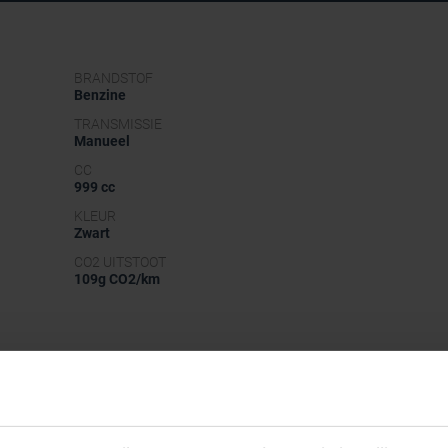
BRANDSTOF
Benzine
TRANSMISSIE
Manueel
CC
999 cc
KLEUR
Zwart
CO2 UITSTOOT
109g CO2/km