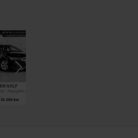
EN GOLF
VOLKSWAGEN GOLF
1.0 TSI / Carplay / Navigatie / Camera / ACC / PDC / Side assist
Golf Life 2.0 TDI SCR 85 kW (115 ch) 7 vitesses DSG
|
32.000 km
19.990 EUR
92.000 km