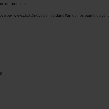
ins automobiles.
ve.be/|www.click2move.be]] ou dans l’un de nos points de vent
40