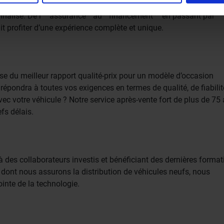
ie ze hebben verzameld op basis van uw gebruik van hun servi
onnalisé. De l’**assurance**au**financement** en passant par
it profiter d’une expérience complète et unique.
e du meilleur rapport qualité-prix pour un modèle d’occasion
ci répondra à toutes vos exigences en termes de qualité, de fiabili
ec votre véhicule ? Notre service après-vente fort de plus de 75
efs délais.
 des collaborateurs investis et bénéficiant des dernières format
dont nous assurons la distribution de véhicules neufs, nous
inte de la technologie.