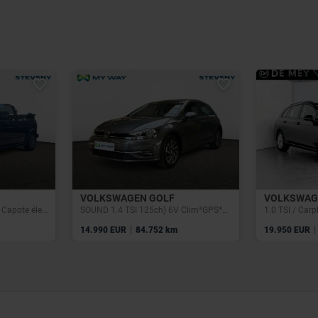
VOLKSWAGEN GOLF
VOLKSWAG
Golf 1,8L ess 98cv bte man Capote élec*Dir Ass
SOUND 1.4 TSI 125ch) 6V Clim*GPS*Caméra
|
|
14.990 EUR
84.752 km
19.950 EUR