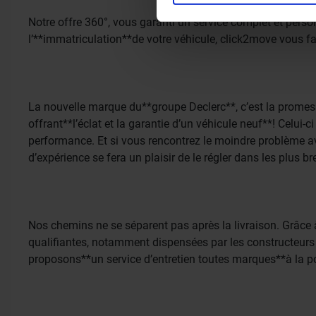
aan ze heeft verstrekt of d
Notre offre 360°, vous garanti un service complet et pers
l’**immatriculation**de votre véhicule, click2move vous fa
La nouvelle marque du**groupe Declerc**, c’est la promess
offrant**l’éclat et la garantie d’un véhicule neuf**! Celui-
performance. Et si vous rencontrez le moindre problème av
d’expérience se fera un plaisir de le régler dans les plus br
Nos chemins ne se séparent pas après la livraison. Grâce à
qualifiantes, notamment dispensées par les constructeurs 
proposons**un service d’entretien toutes marques**à la po