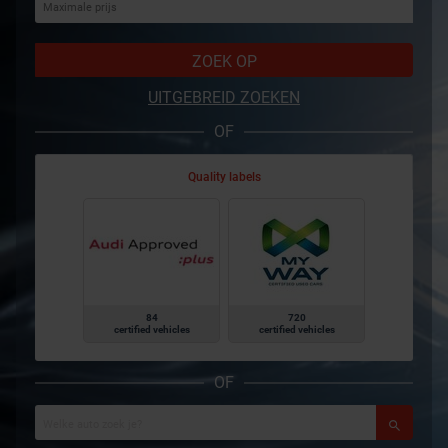
ZOEK OP
UITGEBREID ZOEKEN
OF
Quality labels
84
720
certified vehicles
certified vehicles
OF