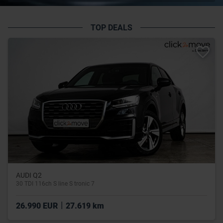
TOP DEALS
AUDI Q2
30 TDI 116ch S line S tronic 7
|
26.990 EUR
27.619 km