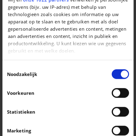
1.2 Allure (EU6.2)
gegevens (bijv. uw IP-adres) met behulp van
technologieën zoals cookies om informatie op uw
|
15.990 EUR
68.843 km
apparaat op te slaan en te gebruiken met als doel
gepersonaliseerde advertenties en content, metingen
aan advertenties en content, inzicht in publiek en
productontwikkeling. U kunt kiezen wie uw gegevens
gebruikt en met welke doelen.
Als u het toestaat, willen we ook graag:
Toestemmingsselectie
Informatie verzamelen over uw geografische
Noodzakelijk
locatie, die tot een paar meter nauwkeurig kan zijn
Uw apparaat identificeren door het actief te
Voorkeuren
scannen op specifieke eigenschappen
(fingerprinting)
Lees meer over hoe uw persoonlijke gegevens worden
Statistieken
verwerkt en stel uw voorkeuren in het
detailgedeelte
PORSCHE 911
in. U kunt uw toestemming op elk moment wijzigen of
$$/fr/911 Carrera S
Marketing
intrekken in de Cookieverklaring.