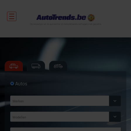
De nieuwtjes uit de autosector en tweedehandsvoertuigen met garantie.
Autos