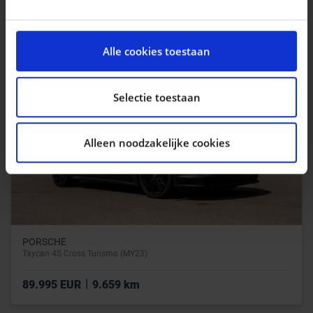
|
159.911 EUR
5.864 km
We gebruiken cookies om content en advertenties te
personaliseren, om functies voor social media te
Alle cookies toestaan
bieden en om ons websiteverkeer te analyseren. Ook
delen we informatie over uw gebruik van onze site met
onze partners voor social media, adverteren en
Selectie toestaan
analyse. Deze partners kunnen deze gegevens
combineren met andere informatie die u aan ze heeft
Alleen noodzakelijke cookies
verstrekt of die ze hebben verzameld op basis van uw
gebruik van hun services.
PORSCHE
Taycan 4S Cross Turismo (MY23)
|
89.995 EUR
9.659 km