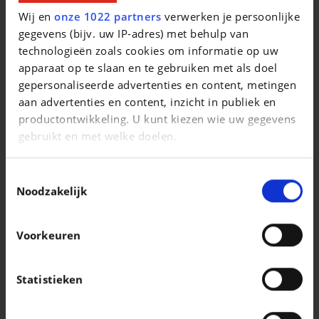
S line
Wij en
onze 1022 partners
verwerken je persoonlijke
gegevens (bijv. uw IP-adres) met behulp van
|
38.900 EUR
8.000 km
technologieën zoals cookies om informatie op uw
apparaat op te slaan en te gebruiken met als doel
gepersonaliseerde advertenties en content, metingen
aan advertenties en content, inzicht in publiek en
productontwikkeling. U kunt kiezen wie uw gegevens
gebruikt en met welke doelen.
Als u het toestaat, willen we ook graag:
Toestemmingsselectie
Informatie verzamelen over uw geografische
Noodzakelijk
locatie, die tot een paar meter nauwkeurig kan zijn
Uw apparaat identificeren door het actief te
Voorkeuren
scannen op specifieke eigenschappen
(fingerprinting)
Lees meer over hoe uw persoonlijke gegevens worden
Statistieken
PEUGEOT 308
verwerkt en stel uw voorkeuren in het
detailgedeelte
1.2 Allure S&S (EU6.4)
in. U kunt uw toestemming op elk moment wijzigen of