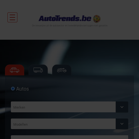
De nieuwtjes uit de autosector en tweedehandsvoertuigen met garantie.
Autos