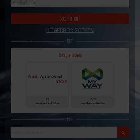
ZOEK OP
UITGEBREID ZOEKEN
OF
Quality labels
85
729
certified vehicles
certified vehicles
OF