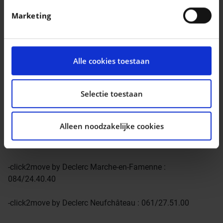
in. U kunt uw toestemming op elk moment wijzigen of
Marketing
intrekken in de Cookieverklaring.
Nous vous donnons rendez-vous sur
[[http://www.click2move.be/|www.click2move.be]] ou dans
We gebruiken cookies om content en advertenties te
l’un de nos points de vente :
personaliseren, om functies voor social media te
Alle cookies toestaan
bieden en om ons websiteverkeer te analyseren. Ook
-click2move by Declerc Gembloux : 081/62.53.10
delen we informatie over uw gebruik van onze site met
onze partners voor social media, adverteren en
Selectie toestaan
-click2move by Declerc Namur (Naninne) : 081/74.97.20
analyse. Deze partners kunnen deze gegevens
combineren met andere informatie die u aan ze heeft
-click2move by Declerc Ciney : 083/21.24.05
Alleen noodzakelijke cookies
verstrekt of die ze hebben verzameld op basis van uw
gebruik van hun services.
-click2move by Declerc Dinant : 082/2.30.26
-click2move by Declerc Marche-en-Famenne :
084/24.40.40
-click2move by Declerc Neufchâteau : 061/27.51.00