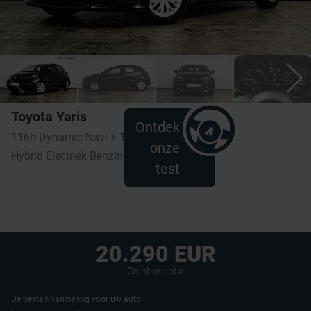
Toyota Yaris
Ontdek
116h Dynamic Navi + 10 ans de garantie
onze
Hybrid Electriek Benzine | 14.689 km | 2022
test
20.290 EUR
Oninbare btw
De beste financiering voor uw auto !