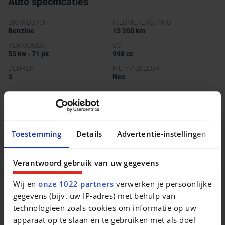
Auto specificaties
BRANDSTOF
KILOMETERSTAND
Benzine
15 200 km
VERMOGEN
CC
53 kw - 71 pk
998 cc
DEUREN
METAALKLEUR
3
Nee
Beschrijving van het voertuig occasie
Toestemming
Details
Advertentie-instellingen
Toyota Aygo
Verantwoord gebruik van uw gegevens
Wij en
onze 1022 partners
verwerken je persoonlijke
gegevens (bijv. uw IP-adres) met behulp van
technologieën zoals cookies om informatie op uw
Vergelijkbare voertuigen
apparaat op te slaan en te gebruiken met als doel