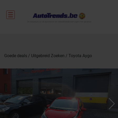
De nieuwtjes uit de autosector en tweedehandsvoertuigen met garantie.
Goede deals
Uitgebreid Zoeken
Toyota Aygo