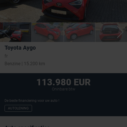
Toyota Aygo
fr
Benzine | 15.200 km
113.980 EUR
Oninbare btw
De beste financiering voor uw auto !
AUTOLENING