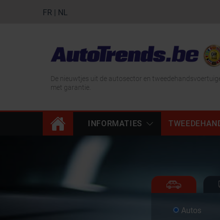
FR
|
NL
De nieuwtjes uit de autosector en tweedehandsvoertuig
met garantie.
INFORMATIES
TWEEDEHAN
Autos