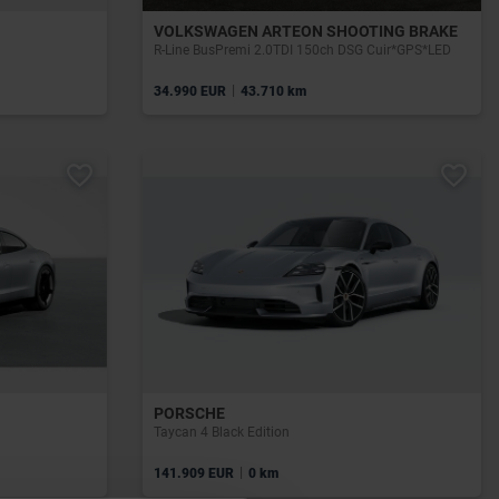
VOLKSWAGEN ARTEON SHOOTING BRAKE
R-Line BusPremi 2.0TDI 150ch DSG Cuir*GPS*LED
|
34.990 EUR
43.710 km
PORSCHE
Taycan 4 Black Edition
|
141.909 EUR
0 km