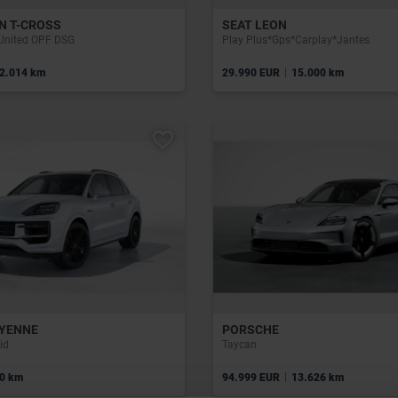
N T-CROSS
SEAT LEON
 United OPF DSG
Play Plus*Gps*Carplay*Jantes
|
2.014 km
29.990 EUR
15.000 km
YENNE
PORSCHE
id
Taycan
|
0 km
94.999 EUR
13.626 km