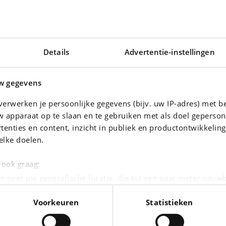
Details
Advertentie-instellingen
w gegevens
erwerken je persoonlijke gegevens (bijv. uw IP-adres) met b
 apparaat op te slaan en te gebruiken met als doel geperson
tenties en content, inzicht in publiek en productontwikkelin
08
ALFA ROMEO MITO
elke doelen.
.3)
1.4i Multi Air Progression Start&Stop
|
5.051 km
5.499 EUR
88.000 km
e ook graag:
n over uw geografische locatie, die tot een paar meter nauwk
eren door het actief te scannen op specifieke eigenschappen (
Voorkeuren
Statistieken
oonlijke gegevens worden verwerkt en stel uw voorkeuren i
moment wijzigen of intrekken in de Cookieverklaring.