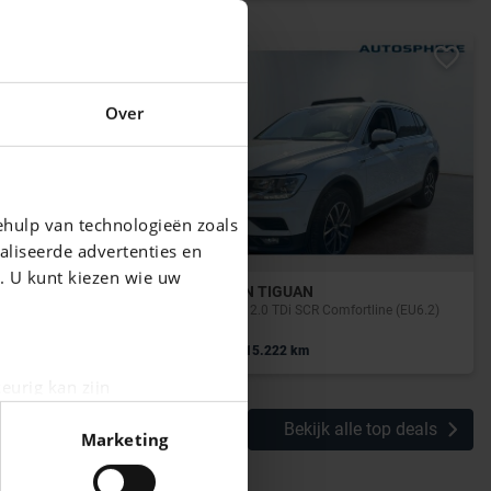
Over
ehulp van technologieën zoals
aliseerde advertenties en
g. U kunt kiezen wie uw
VOLKSWAGEN TIGUAN
Tiguan Allspace 2.0 TDi SCR Comfortline (EU6.2)
|
24.990 EUR
215.222 km
eurig kan zijn
fingerprinting)
Bekijk alle top deals
Marketing
n het
detailgedeelte
in. U