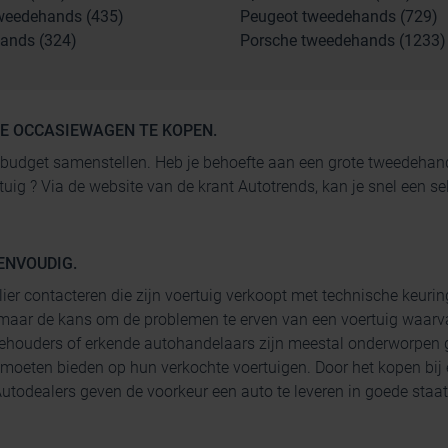
weedehands (435)
Peugeot tweedehands (729)
ands (324)
Porsche tweedehands (1233)
GE OCCASIEWAGEN TE KOPEN.
 je budget samenstellen. Heb je behoefte aan een grote tweedeh
rtuig ? Via de website van de krant Autotrends, kan je snel een
ENVOUDIG.
lier contacteren die zijn voertuig verkoopt met technische keurin
maar de kans om de problemen te erven van een voertuig waarva
ehouders of erkende autohandelaars zijn meestal onderworpen g
 moeten bieden op hun verkochte voertuigen. Door het kopen bij
todealers geven de voorkeur een auto te leveren in goede staat 