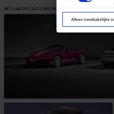
We gebruiken cookies om con
HET LAATSTE AUTO NIEUWS
ons websiteverkeer te analy
Alleen noodzakelijke c
social media, adverteren e
aan ze heeft verstrekt of d