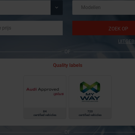
ZOEK OP
UITGEB
OF
Quality labels
84
720
certified vehicles
certified vehicles
OF