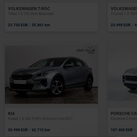
VOLKSWAGEN T-ROC
VOLKSWAGE
T-Roc 1.0 TSI Style Business
T-Cross 1.0 TSI
|
|
23.750 EUR
35.801 km
23.990 EUR
4
KIA
PORSCHE CA
Xceed 1.6 GDi PHEV Dynamic Line DCT
Cayenne E-Hybr
|
|
20.990 EUR
62.712 km
157.400 EUR