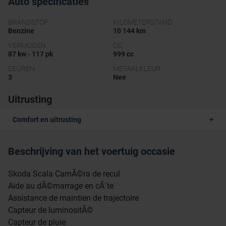
Auto specificaties
BRANDSTOF
KILOMETERSTAND
Benzine
10 144 km
VERMOGEN
CC
87 kw - 117 pk
999 cc
DEUREN
METAALKLEUR
3
Nee
Uitrusting
Comfort en uitrusting
Beschrijving van het voertuig occasie
Skoda Scala CamÃ©ra de recul
Aide au dÃ©marrage en cÃ´te
Assistance de maintien de trajectoire
Capteur de luminositÃ©
Capteur de pluie