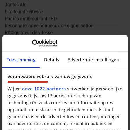
Jantes Alu
Limiteur de vitesse
Phares antibrouillard LED
Reconnaissance panneaux de signalisation
RÃ©gulateur de vitesse
RÃ©troviseurs dÃ©givrants
RÃ©troviseurs Ã©lectriques
Vitres arriÃ¨re teintÃ©es
Toestemming
Details
Advertentie-instellingen
Volant cuir
Volant multifonction
Antibrouillards adaptatif
Verantwoord gebruik van uw gegevens
AppleCarPlay
Wij en
onze 1022 partners
verwerken je persoonlijke
Climatisation automatique
gegevens (bijv. uw IP-adres) met behulp van
Coming Home
technologieën zoals cookies om informatie op uw
eCall Systeme
apparaat op te slaan en te gebruiken met als doel
Front Assist
gepersonaliseerde advertenties en content, metingen
Leaving Home
aan advertenties en content, inzicht in publiek en
Phares full LED