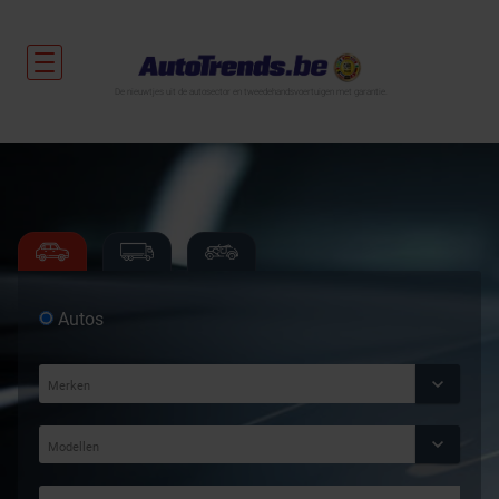
De nieuwtjes uit de autosector en tweedehandsvoertuigen met garantie.
Autos