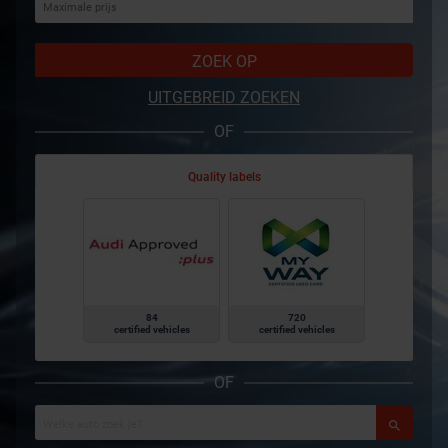
ZOEK OP
UITGEBREID ZOEKEN
OF
Quality labels
84
720
certified vehicles
certified vehicles
OF