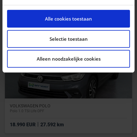
|
23.990 EUR
37.630 km
We gebruiken cookies om content en advertenties te
personaliseren, om functies voor social media te
Alle cookies toestaan
bieden en om ons websiteverkeer te analyseren. Ook
delen we informatie over uw gebruik van onze site met
onze partners voor social media, adverteren en
Selectie toestaan
analyse. Deze partners kunnen deze gegevens
combineren met andere informatie die u aan ze heeft
Alleen noodzakelijke cookies
verstrekt of die ze hebben verzameld op basis van uw
gebruik van hun services.
VOLKSWAGEN POLO
Polo 1.0 TSI Life OPF
|
18.990 EUR
27.592 km