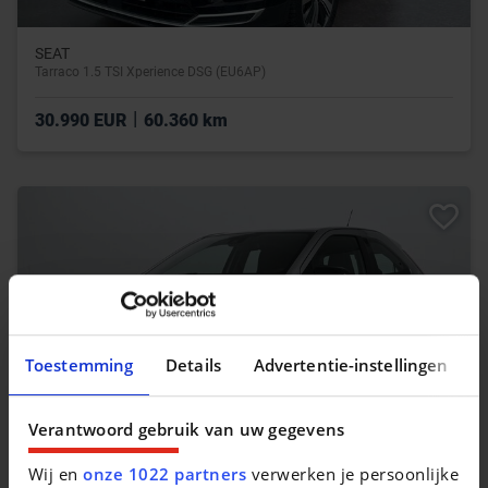
SEAT
Tarraco 1.5 TSI Xperience DSG (EU6AP)
|
30.990 EUR
60.360 km
Toestemming
Details
Advertentie-instellingen
Verantwoord gebruik van uw gegevens
Wij en
onze 1022 partners
verwerken je persoonlijke
TOYOTA AYGO