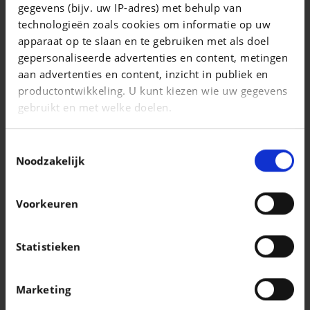
gegevens (bijv. uw IP-adres) met behulp van
Play + Navi 1.0 VVT-i 72ch
technologieën zoals cookies om informatie op uw
|
apparaat op te slaan en te gebruiken met als doel
14.290 EUR
23.751 km
gepersonaliseerde advertenties en content, metingen
aan advertenties en content, inzicht in publiek en
productontwikkeling. U kunt kiezen wie uw gegevens
gebruikt en met welke doelen.
Als u het toestaat, willen we ook graag:
Toestemmingsselectie
Informatie verzamelen over uw geografische
Noodzakelijk
locatie, die tot een paar meter nauwkeurig kan zijn
Uw apparaat identificeren door het actief te
Voorkeuren
scannen op specifieke eigenschappen
(fingerprinting)
Lees meer over hoe uw persoonlijke gegevens worden
Statistieken
verwerkt en stel uw voorkeuren in het
detailgedeelte
VOLKSWAGEN T-CROSS
in. U kunt uw toestemming op elk moment wijzigen of
T-Cross 1.0 TSI Life OPF DSG
Marketing
intrekken in de Cookieverklaring.