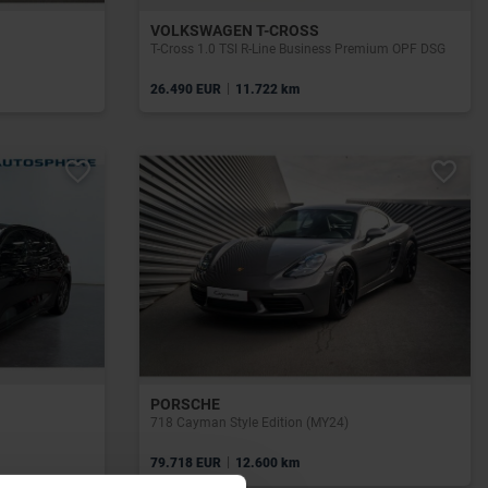
VOLKSWAGEN T-CROSS
T-Cross 1.0 TSI R-Line Business Premium OPF DSG
|
26.490 EUR
11.722 km
PORSCHE
718 Cayman Style Edition (MY24)
|
79.718 EUR
12.600 km