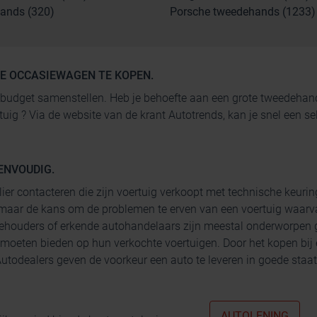
ands (320)
Porsche tweedehands (1233)
GE OCCASIEWAGEN TE KOPEN.
 je budget samenstellen. Heb je behoefte aan een grote tweedeh
rtuig ? Via de website van de krant Autotrends, kan je snel een
ENVOUDIG.
lier contacteren die zijn voertuig verkoopt met technische keurin
maar de kans om de problemen te erven van een voertuig waarva
ehouders of erkende autohandelaars zijn meestal onderworpen g
 moeten bieden op hun verkochte voertuigen. Door het kopen bij
todealers geven de voorkeur een auto te leveren in goede staat 
AUTOLENING