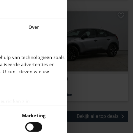
Over
ehulp van technologieën zoals
aliseerde advertenties en
g. U kunt kiezen wie uw
CITROEN E-C4
50 kWh Feel
|
27.690 EUR
5 km
eurig kan zijn
fingerprinting)
Marketing
Bekijk alle top deals
n het
detailgedeelte
in. U