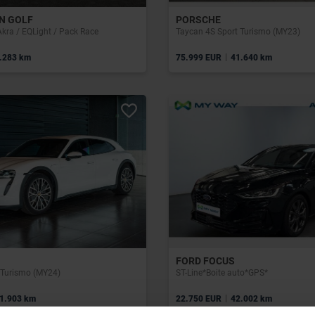
N GOLF
PORSCHE
 Akra / EQLight / Pack Race
Taycan 4S Sport Turismo (MY23)
|
.283 km
75.999 EUR
41.640 km
FORD FOCUS
 Turismo (MY24)
ST-Line*Boite auto*GPS*
|
1.903 km
22.750 EUR
42.002 km