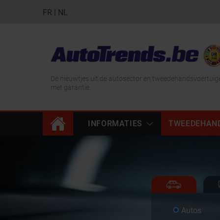
FR
|
NL
De nieuwtjes uit de autosector en tweedehandsvoertuig
met garantie.
INFORMATIES
TWEEDEHAN
Autos