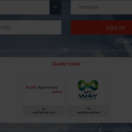
ZOEK OP
UITGEB
OF
Quality labels
84
718
certified vehicles
certified vehicles
OF