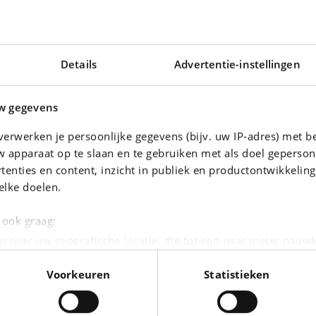
Details
Advertentie-instellingen
w gegevens
erwerken je persoonlijke gegevens (bijv. uw IP-adres) met b
 apparaat op te slaan en te gebruiken met als doel geperson
tenties en content, inzicht in publiek en productontwikkelin
elke doelen.
SKODA SCALA
Cuir/Alcantara*GPS*Camera
e ook graag:
|
0 km
25.490 EUR
12.400 km
n over uw geografische locatie, die tot een paar meter nauwk
eren door het actief te scannen op specifieke eigenschappen (
Voorkeuren
Statistieken
oonlijke gegevens worden verwerkt en stel uw voorkeuren i
moment wijzigen of intrekken in de Cookieverklaring.