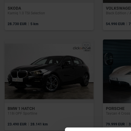
SKODA
VOLKSWAGE
Kamiq 1.0 TSI Selection
Black Edition /
|
|
28.730 EUR
5 km
54.990 EUR
7
BMW 1 HATCH
PORSCHE
118i OPF Sportline
Taycan 4 Cross
|
|
23.490 EUR
28.141 km
79.999 EUR
3